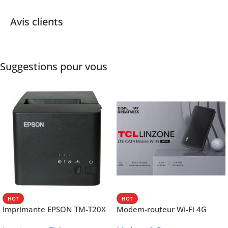
Avis clients
Suggestions pour vous
HOT
HOT
Imprimante EPSON TM-T20X
Modem-routeur Wi-Fi 4G
052 thermique – USB +
portable TCL MW42V