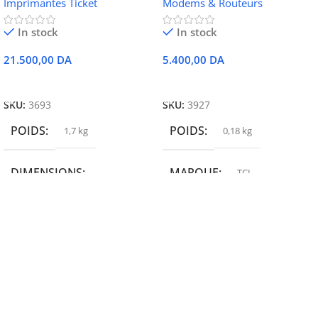
Imprimantes Ticket
Modems & Routeurs
Ethernet
In stock
In stock
21.500,00
DA
5.400,00
DA
Ajouter Au Panier
Ajouter Au Panier
SKU:
3693
SKU:
3927
POIDS
POIDS
1,7 kg
0,18 kg
DIMENSIONS
MARQUE
TCL
19,9 × 14 × 14,6 cm
MARQUE
epson