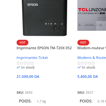
HOT
HOT
Imprimante EPSON TM-T20X 052
Modem-routeur W
thermique – USB + Ethernet
portable TCL M
Imprimantes Ticket
Modems & Route
In stock
In stock
21.500,00
DA
5.400,00
DA
Ajouter Au Panier
Ajouter Au Panie
SKU:
3693
SKU:
3927
POIDS
POIDS
1,7 kg
0,18 