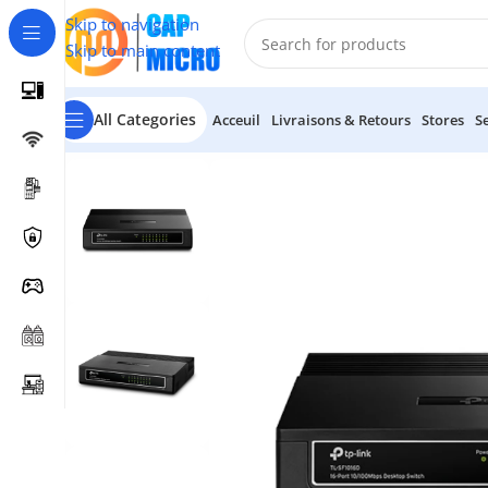
Skip to navigation
Skip to main content
All Categories
Acceuil
Livraisons & Retours
Stores
S
Accueil
/
RESEAUX
/
Switch & CPL
/
Switch 16-Port 10/100