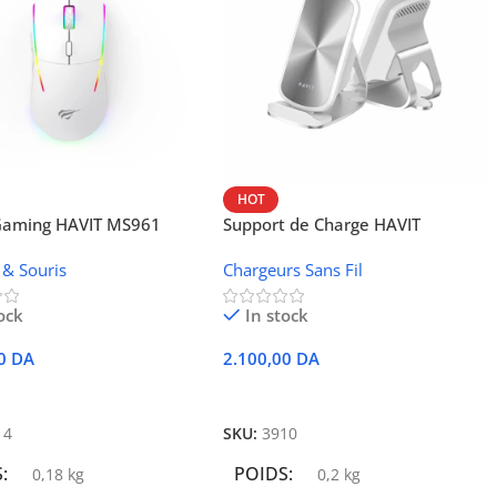
HOT
 Gaming HAVIT MS961
Support de Charge HAVIT
Wireless W3024 (NFC, 15 W)
 & Souris
Chargeurs Sans Fil
ock
In stock
00
DA
2.100,00
DA
r Au Panier
Ajouter Au Panier
14
SKU:
3910
S
POIDS
0,18 kg
0,2 kg