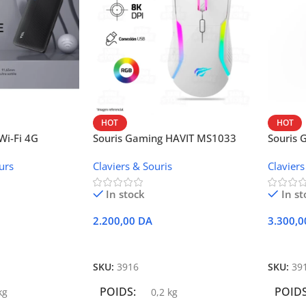
HOT
HOT
i-Fi 4G
Souris Gaming HAVIT MS1033
Souris
W42V
urs
Claviers & Souris
Claviers
In stock
In st
2.200,00
DA
3.300,
r
Ajouter Au Panier
Ajoute
SKU:
3916
SKU:
39
POIDS
POID
kg
0,2 kg