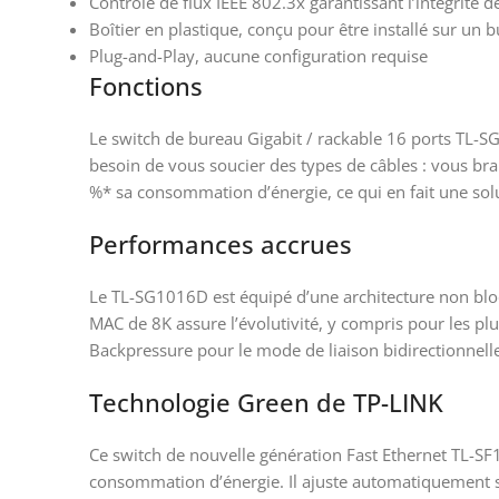
Contrôle de flux IEEE 802.3x garantissant l’intégrité 
Boîtier en plastique, conçu pour être installé sur un
Plug-and-Play, aucune configuration requise
Fonctions
Le switch de bureau Gigabit / rackable 16 ports TL-SG
besoin de vous soucier des types de câbles : vous br
%* sa consommation d’énergie, ce qui en fait une so
Performances accrues
Le TL-SG1016D est équipé d’une architecture non blo
MAC de 8K assure l’évolutivité, y compris pour les plu
Backpressure pour le mode de liaison bidirectionnelle
Technologie Green de TP-LINK
Ce switch de nouvelle génération Fast Ethernet TL-SF
consommation d’énergie. Il ajuste automatiquement sa 