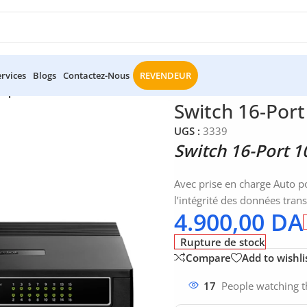
ervices
Blogs
Contactez-Nous
REVENDEUR
Mbps TP-Link TL-SF1016D
Switch 16-Por
UGS :
3339
Switch 16-Port 
Avec prise en charge Auto p
l’intégrité des données trans
4.900,00
DA
Rupture de stock
Compare
Add to wishli
17
People watching t