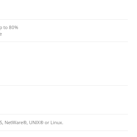
p to 80%
e
S, NetWare®, UNIX® or Linux.