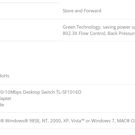
Store and Forward
Green Technology, saving power u
802.3X Flow Control, Back Pressur
 RoHs
10/10Mbps Desktop Switch TL-SF1016D
apter
de
t® Windows® 98SE, NT, 2000, XP, Vista™ or Windows 7, MAC® O