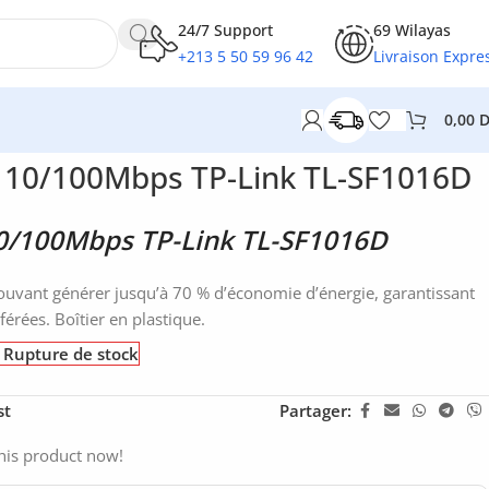
24/7 Support
69 Wilayas
+213 5 50 59 96 42
Livraison Expre
0,00
t 10/100Mbps TP-Link TL-SF1016D
10/100Mbps TP-Link TL-SF1016D
ouvant générer jusqu’à 70 % d’économie d’énergie, garantissant
férées. Boîtier en plastique.
Rupture de stock
st
Partager:
his product now!