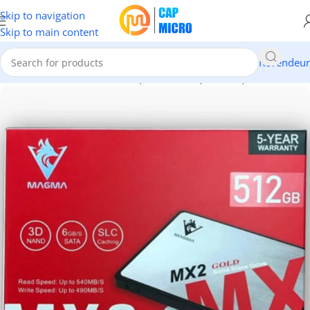
Skip to navigation
Skip to main content
Revendeur
Accueil
/
INFORMATIQUE
/
Composants
/
Disques
/
Disques SSD