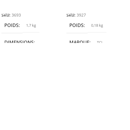
Ajouter Au Panier
Ajouter Au Panier
SKU:
3693
SKU:
3927
POIDS
POIDS
1,7 kg
0,18 kg
DIMENSIONS
MARQUE
TCL
19,9 × 14 × 14,6 cm
MARQUE
epson