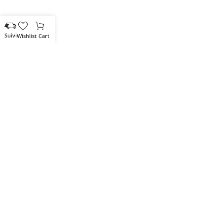
Wishlist
Cart
Votre partenaire IT de confiance
Route du Marche, Cité DJAMA
Béjaïa 06 000. Algérie