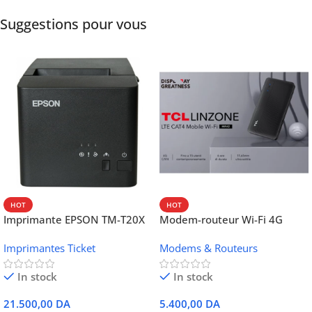
Suggestions pour vous
HOT
HOT
Imprimante EPSON TM-T20X
Modem-routeur Wi-Fi 4G
052 thermique – USB +
portable TCL MW42V
Imprimantes Ticket
Modems & Routeurs
Ethernet
In stock
In stock
21.500,00
DA
5.400,00
DA