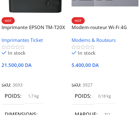
HOT
HOT
Imprimante EPSON TM-T20X
Modem-routeur Wi-Fi 4G
052 thermique – USB +
portable TCL MW42V
Imprimantes Ticket
Modems & Routeurs
Ethernet
In stock
In stock
21.500,00
DA
5.400,00
DA
Ajouter Au Panier
Ajouter Au Panier
SKU:
3693
SKU:
3927
POIDS
POIDS
1,7 kg
0,18 kg
DIMENSIONS
MARQUE
TCL
19,9 × 14 × 14,6 cm