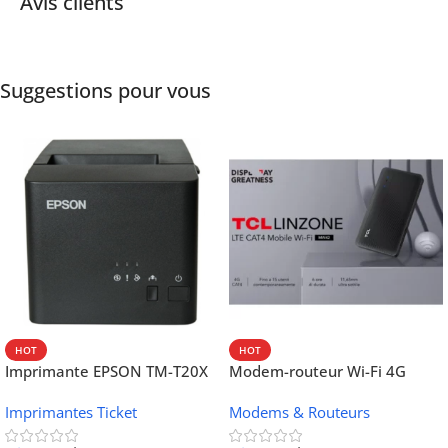
Avis clients
Suggestions pour vous
HOT
HOT
Imprimante EPSON TM-T20X
Modem-routeur Wi-Fi 4G
052 thermique – USB +
portable TCL MW42V
Imprimantes Ticket
Modems & Routeurs
Ethernet