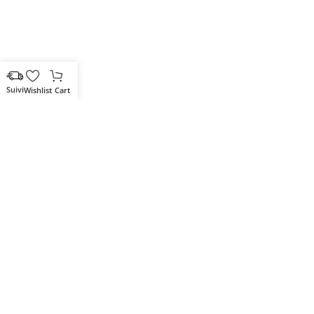
Wishlist
Cart
Votre partenaire IT de confiance
Route du Marche, Cité DJAMA