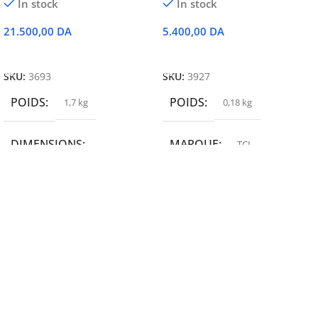
In stock
In stock
21.500,00
DA
5.400,00
DA
Ajouter Au Panier
Ajouter Au Panier
SKU:
3693
SKU:
3927
POIDS
POIDS
1,7 kg
0,18 kg
DIMENSIONS
MARQUE
TCL
19,9 × 14 × 14,6 cm
MARQUE
epson