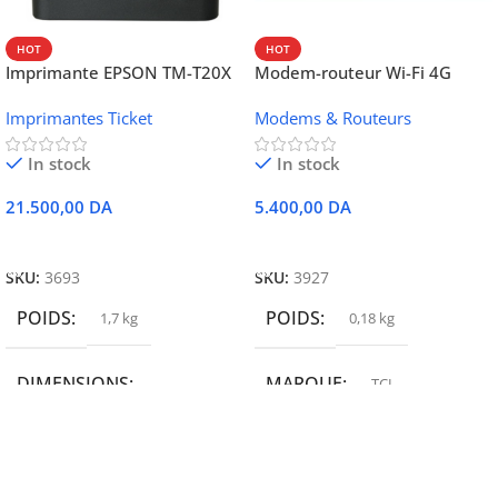
HOT
HOT
Imprimante EPSON TM-T20X
Modem-routeur Wi-Fi 4G
052 thermique – USB +
portable TCL MW42V
Imprimantes Ticket
Modems & Routeurs
Ethernet
In stock
In stock
21.500,00
DA
5.400,00
DA
Ajouter Au Panier
Ajouter Au Panier
SKU:
3693
SKU:
3927
POIDS
POIDS
1,7 kg
0,18 kg
DIMENSIONS
MARQUE
TCL
19,9 × 14 × 14,6 cm