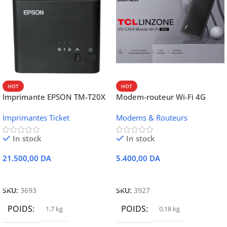
HOT
HOT
Imprimante EPSON TM-T20X
Modem-routeur Wi-Fi 4G
052 thermique – USB +
portable TCL MW42V
Imprimantes Ticket
Modems & Routeurs
Ethernet
In stock
In stock
21.500,00
DA
5.400,00
DA
Ajouter Au Panier
Ajouter Au Panier
SKU:
3693
SKU:
3927
POIDS
POIDS
1,7 kg
0,18 kg