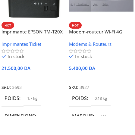
HOT
HOT
Imprimante EPSON TM-T20X
Modem-routeur Wi-Fi 4G
052 thermique – USB +
portable TCL MW42V
Imprimantes Ticket
Modems & Routeurs
Ethernet
In stock
In stock
21.500,00
DA
5.400,00
DA
Ajouter Au Panier
Ajouter Au Panier
SKU:
3693
SKU:
3927
POIDS
POIDS
1,7 kg
0,18 kg
DIMENSIONS
MARQUE
TCL
19,9 × 14 × 14,6 cm