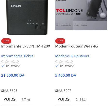
HOT
HOT
Imprimante EPSON TM-T20X
Modem-routeur Wi-Fi 4G
052 thermique – USB +
portable TCL MW42V
Imprimantes Ticket
Modems & Routeurs
Ethernet
In stock
In stock
21.500,00
DA
5.400,00
DA
Ajouter Au Panier
Ajouter Au Panier
SKU:
3693
SKU:
3927
POIDS
POIDS
1,7 kg
0,18 kg