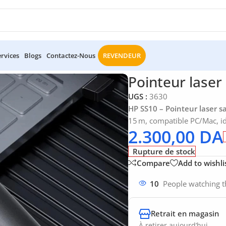
ervices
Blogs
Contactez-Nous
REVENDEUR
es
/
Pointeur laser HP SS10 Sans fil
Pointeur laser 
UGS :
3630
HP SS10 – Pointeur laser sa
15 m, compatible PC/Mac, id
2.300,00
DA
Rupture de stock
Compare
Add to wishli
10
People watching t
Retrait en magasin
À retirer aujourd’hui