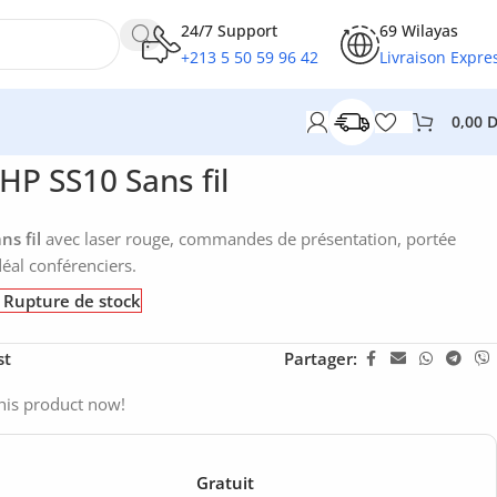
24/7 Support
69 Wilayas
+213 5 50 59 96 42
Livraison Expre
0,00
HP SS10 Sans fil
ns fil
avec laser rouge, commandes de présentation, portée
éal conférenciers.
Rupture de stock
st
Partager:
his product now!
Gratuit