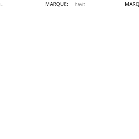
MARQUE
MAR
L
havit