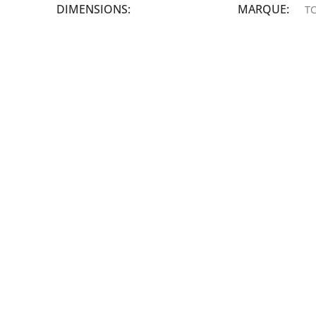
DIMENSIONS
MARQUE
TC
19,9 × 14 × 14,6 cm
MARQUE
epson