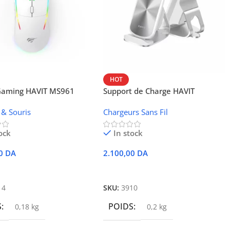
HOT
 Gaming HAVIT MS961
Support de Charge HAVIT
Wireless W3024 (NFC, 15 W)
 & Souris
Chargeurs Sans Fil
ock
In stock
00
DA
2.100,00
DA
r Au Panier
Ajouter Au Panier
14
SKU:
3910
S
POIDS
0,18 kg
0,2 kg