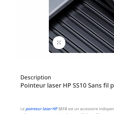
Click to enlarge
Description
Pointeur laser HP SS10 Sans fil 
Le
pointeur laser
HP
SS10
est un accessoire indispe