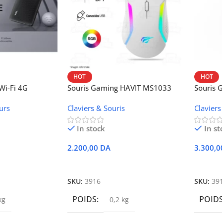
HOT
HOT
i-Fi 4G
Souris Gaming HAVIT MS1033
Souris
W42V
urs
Claviers & Souris
Claviers
In stock
In st
2.200,00
DA
3.300,
r
Ajouter Au Panier
Ajoute
SKU:
3916
SKU:
39
POIDS
POID
kg
0,2 kg