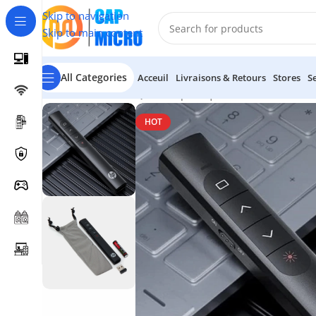
Skip to navigation
Skip to main content
All Categories
Acceuil
Livraisons & Retours
Stores
S
Accueil
/
INFORMATIQUE
/
Périphériques
/
Divers Accessoir
HOT