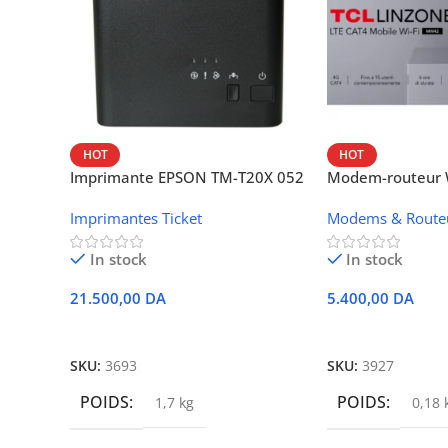
HOT
HOT
Imprimante EPSON TM-T20X 052
Modem-routeur W
thermique – USB + Ethernet
portable TCL M
Imprimantes Ticket
Modems & Route
In stock
In stock
21.500,00
DA
5.400,00
DA
Ajouter Au Panier
Ajouter Au Panie
SKU:
3693
SKU:
3927
POIDS
POIDS
1,7 kg
0,18 