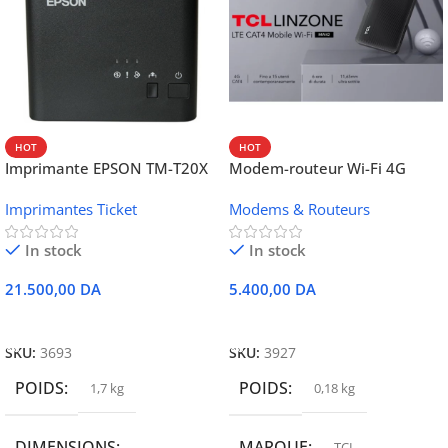
HOT
HOT
Imprimante EPSON TM-T20X
Modem-routeur Wi-Fi 4G
052 thermique – USB +
portable TCL MW42V
Imprimantes Ticket
Modems & Routeurs
Ethernet
In stock
In stock
21.500,00
DA
5.400,00
DA
Ajouter Au Panier
Ajouter Au Panier
SKU:
3693
SKU:
3927
POIDS
POIDS
1,7 kg
0,18 kg
DIMENSIONS
MARQUE
TCL