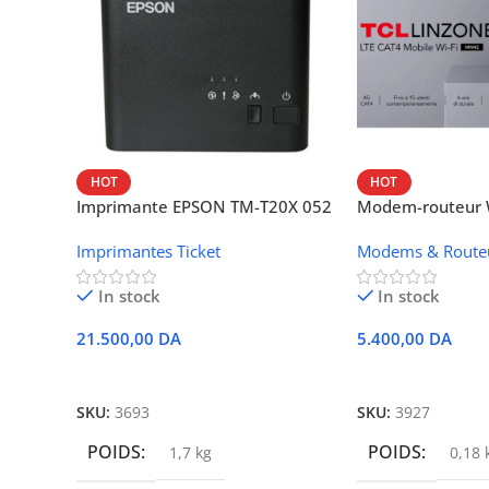
HOT
HOT
Imprimante EPSON TM-T20X 052
Modem-routeur W
thermique – USB + Ethernet
portable TCL M
Imprimantes Ticket
Modems & Route
In stock
In stock
21.500,00
DA
5.400,00
DA
Ajouter Au Panier
Ajouter Au Panie
SKU:
3693
SKU:
3927
POIDS
POIDS
1,7 kg
0,18 