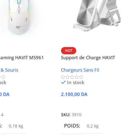
HOT
 Gaming HAVIT MS961
Support de Charge HAVIT
Wireless W3024 (NFC, 15 W)
 & Souris
Chargeurs Sans Fil
ock
In stock
00
DA
2.100,00
DA
r Au Panier
Ajouter Au Panier
14
SKU:
3910
S
POIDS
0,18 kg
0,2 kg