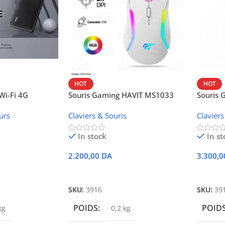
HOT
HOT
i-Fi 4G
Souris Gaming HAVIT MS1033
Souris
W42V
urs
Claviers & Souris
Claviers
In stock
In st
2.200,00
DA
3.300,
r
Ajouter Au Panier
Ajoute
SKU:
3916
SKU:
39
POIDS
POID
kg
0,2 kg