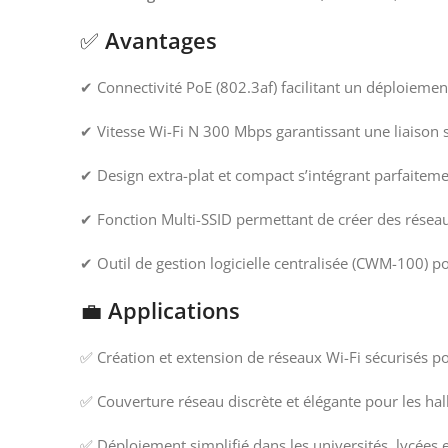
✅
Avantages
✔ Connectivité PoE (802.3af) facilitant un déploiemen
✔ Vitesse Wi-Fi N 300 Mbps garantissant une liaison sa
✔ Design extra-plat et compact s’intégrant parfaitem
✔ Fonction Multi-SSID permettant de créer des réseaux
✔ Outil de gestion logicielle centralisée (CWM-100) p
💼
Applications
✅ Création et extension de réseaux Wi-Fi sécurisés po
✅ Couverture réseau discrète et élégante pour les hall
✅ Déploiement simplifié dans les universités, lycées