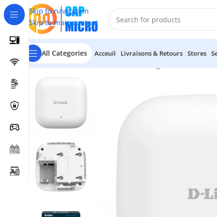
Skip to navigation
Skip to main content
All Categories
Acceuil
Livraisons & Retours
Stores
S
Accueil
/
RESEAUX
/
Points d'accès & Range Extenders
/
Poin