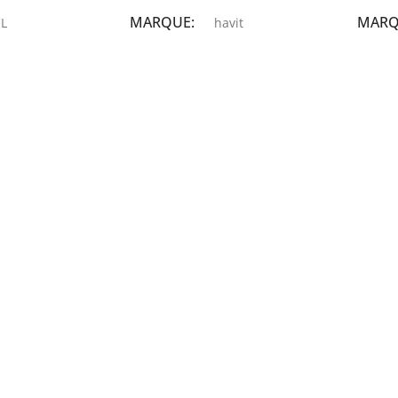
MARQUE
MAR
L
havit