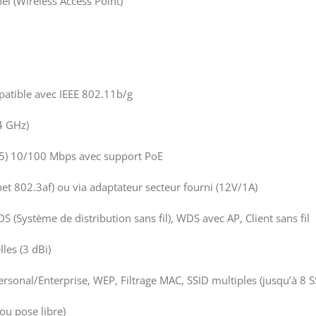
el (Wireless Access Point)
patible avec IEEE 802.11b/g
4 GHz)
-45) 10/100 Mbps avec support PoE
t 802.3af) ou via adaptateur secteur fourni (12V/1A)
S (Système de distribution sans fil), WDS avec AP, Client sans fil
les (3 dBi)
onal/Enterprise, WEP, Filtrage MAC, SSID multiples (jusqu’à 8 S
 ou pose libre)