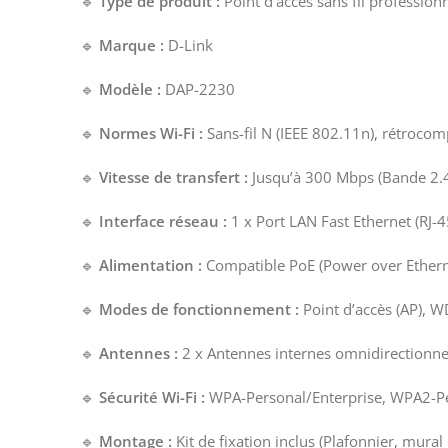
🔹
Type de produit :
Point d’accès sans fil professionn
🔹
Marque :
D-Link
🔹
Modèle :
DAP-2230
🔹
Normes Wi-Fi :
Sans-fil N (IEEE 802.11n), rétrocom
🔹
Vitesse de transfert :
Jusqu’à 300 Mbps (Bande 2.
🔹
Interface réseau :
1 x Port LAN Fast Ethernet (RJ
🔹
Alimentation :
Compatible PoE (Power over Etherne
🔹
Modes de fonctionnement :
Point d’accès (AP), WD
🔹
Antennes :
2 x Antennes internes omnidirectionnel
🔹
Sécurité Wi-Fi :
WPA-Personal/Enterprise, WPA2-Pers
🔹
Montage :
Kit de fixation inclus (Plafonnier, mural