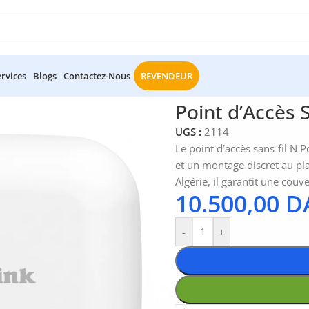
ervices
Blogs
Contactez-Nous
REVENDEUR
t d’Accès Sans-Fil N PoE D-Link DAP-2230
Point d’Accès 
UGS :
2114
Le point d’accès sans-fil N
et un montage discret au pl
Algérie, il garantit une couve
10.500,00
D
-
+