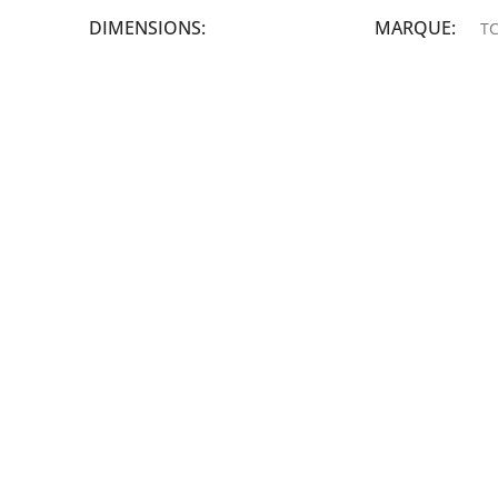
DIMENSIONS
MARQUE
TC
19,9 × 14 × 14,6 cm
MARQUE
epson