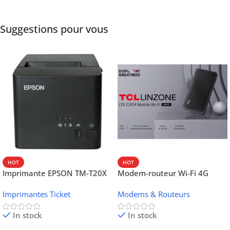
Suggestions pour vous
HOT
HOT
Imprimante EPSON TM-T20X
Modem-routeur Wi-Fi 4G
052 thermique – USB +
portable TCL MW42V
Imprimantes Ticket
Modems & Routeurs
Ethernet
In stock
In stock