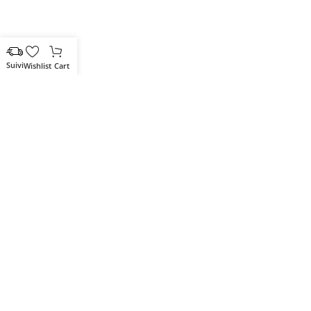
Wishlist
Cart
Votre partenaire IT de confiance
Route du Marche, Cité DJAMA
Béjaïa 06 000. Algérie