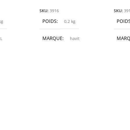
r
Ajouter Au Panier
Ajoute
SKU:
3916
SKU:
39
POIDS
POID
kg
0,2 kg
MARQUE
MAR
L
havit