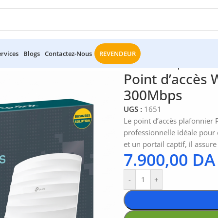
ervices
Blogs
Contactez-Nous
REVENDEUR
t d’accès Wi-Fi Plafonnier TP-Link EAP115 N 300Mbps
Point d’accès 
300Mbps
UGS :
1651
Le point d’accès plafonnier
professionnelle idéale pour 
et un portail captif, il assu
7.900,00
DA
-
+