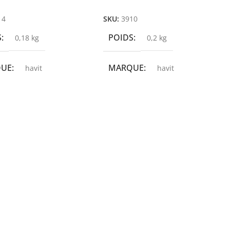
r Au Panier
Ajouter Au Panier
14
SKU:
3910
S
POIDS
0,18 kg
0,2 kg
QUE
MARQUE
havit
havit