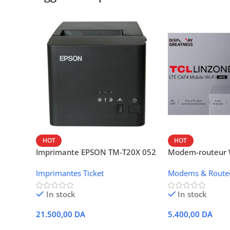
HOT
HOT
Imprimante EPSON TM-T20X 052
Modem-routeur W
thermique – USB + Ethernet
portable TCL M
Imprimantes Ticket
Modems & Route
In stock
In stock
21.500,00
DA
5.400,00
DA