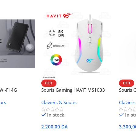
HOT
HOT
i-Fi 4G
Souris Gaming HAVIT MS1033
Souris
W42V
urs
Claviers & Souris
Claviers
In stock
In st
2.200,00
DA
3.300,