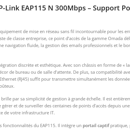
 TP-Link EAP115 N 300Mbps – Support Po
uipement de mise en réseau sans fil incontournable pour les entr
uste de classe entreprise, ce point d’accès de la gamme Omada dél
une navigation fluide, la gestion des emails professionnels et le
égration discrète et esthétique. Avec son châssis en forme de « la
cor de bureau ou de salle d’attente. De plus, sa compatibilité a
thernet (RJ45) suffit pour transmettre simultanément les données 
oûteux.
brille par sa simplicité de gestion à grande échelle. Il est entièr
gérer et de surveiller des centaines de points d’accès depuis une 
e de votre infrastructure IT.
s fonctionnalités du EAP115. Il intègre un
portail captif
pratique, 