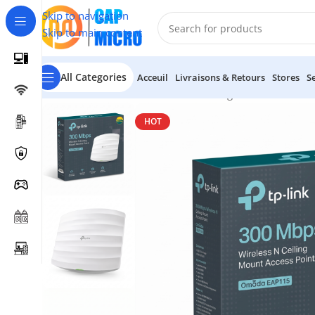
Skip to navigation
Skip to main content
All Categories
Acceuil
Livraisons & Retours
Stores
S
Accueil
/
RESEAUX
/
Points d'accès & Range Extenders
/
Poin
HOT