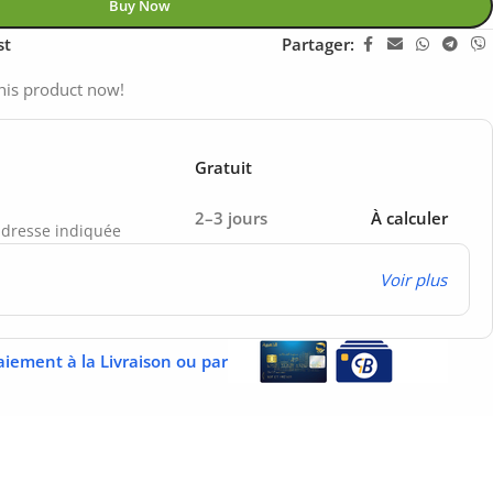
Buy Now
st
Partager:
his product now!
Gratuit
2–3 jours
À calculer
’adresse indiquée
Voir plus
aiement à la Livraison ou par