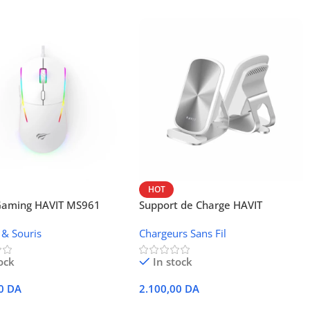
HOT
 Gaming HAVIT MS961
Support de Charge HAVIT
Wireless W3024 (NFC, 15 W)
 & Souris
Chargeurs Sans Fil
ock
In stock
00
DA
2.100,00
DA