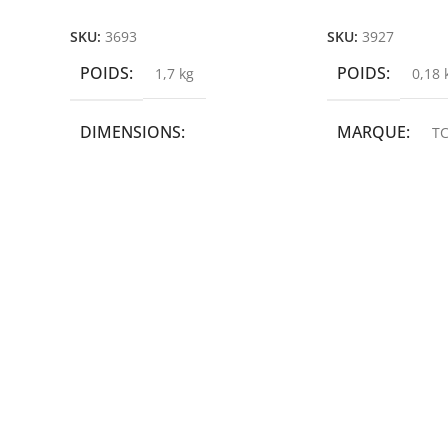
Ajouter Au Panier
Ajouter Au Panie
SKU:
3693
SKU:
3927
POIDS
POIDS
1,7 kg
0,18 
DIMENSIONS
MARQUE
TC
19,9 × 14 × 14,6 cm
MARQUE
epson