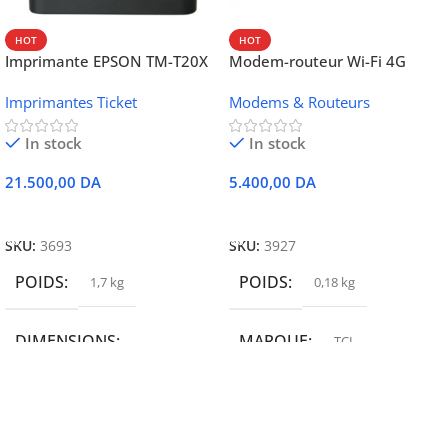
HOT
HOT
Imprimante EPSON TM-T20X
Modem-routeur Wi-Fi 4G
052 thermique – USB +
portable TCL MW42V
Imprimantes Ticket
Modems & Routeurs
Ethernet
In stock
In stock
21.500,00
DA
5.400,00
DA
Ajouter Au Panier
Ajouter Au Panier
SKU:
3693
SKU:
3927
POIDS
POIDS
1,7 kg
0,18 kg
DIMENSIONS
MARQUE
TCL
19,9 × 14 × 14,6 cm
MARQUE
epson