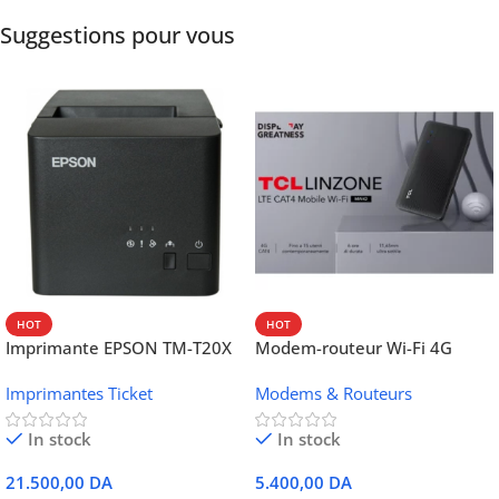
Suggestions pour vous
HOT
HOT
Imprimante EPSON TM-T20X
Modem-routeur Wi-Fi 4G
052 thermique – USB +
portable TCL MW42V
Imprimantes Ticket
Modems & Routeurs
Ethernet
In stock
In stock
21.500,00
DA
5.400,00
DA