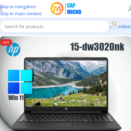
Skip to navigation
Skip to main content
Revendeur
Accueil
/
INFORMATIQUE
/
Portables & tablettes
/
Pc Portable
HOT