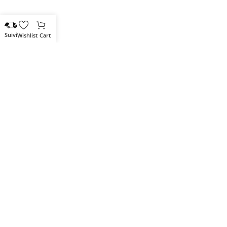
Wishlist
Cart
Votre partenaire IT de confiance
Route du Marche, Cité DJAMA
Béjaïa 06 000. Algérie
Catégories