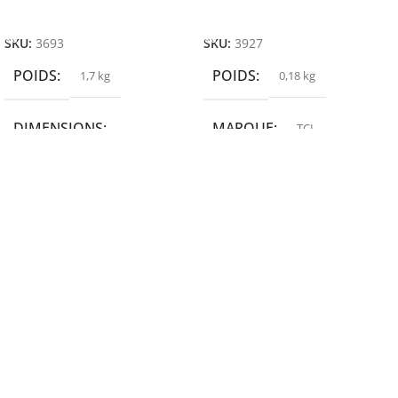
Ajouter Au Panier
Ajouter Au Panier
SKU:
3693
SKU:
3927
POIDS
POIDS
1,7 kg
0,18 kg
DIMENSIONS
MARQUE
TCL
19,9 × 14 × 14,6 cm
MARQUE
epson