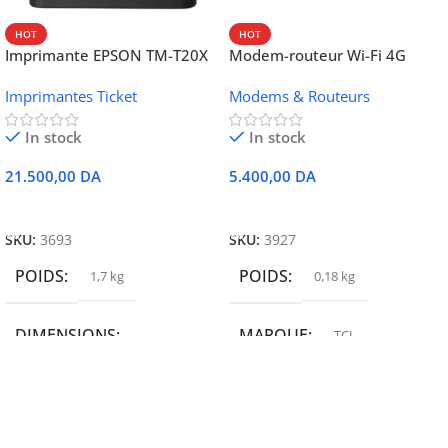
HOT
HOT
Imprimante EPSON TM-T20X
Modem-routeur Wi-Fi 4G
052 thermique – USB +
portable TCL MW42V
Imprimantes Ticket
Modems & Routeurs
Ethernet
In stock
In stock
21.500,00
DA
5.400,00
DA
Ajouter Au Panier
Ajouter Au Panier
SKU:
3693
SKU:
3927
POIDS
POIDS
1,7 kg
0,18 kg
DIMENSIONS
MARQUE
TCL
19,9 × 14 × 14,6 cm
MARQUE
epson