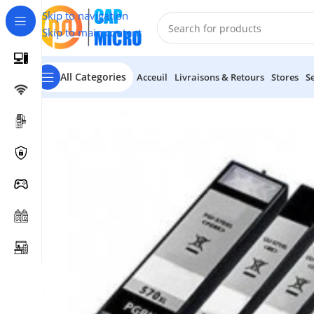
Skip to navigation
Skip to main content
All Categories
Acceuil
Livraisons & Retours
Stores
S
Accueil
/
CONSOMMABLES
/
Cartouches
/
Pack Cartouches 