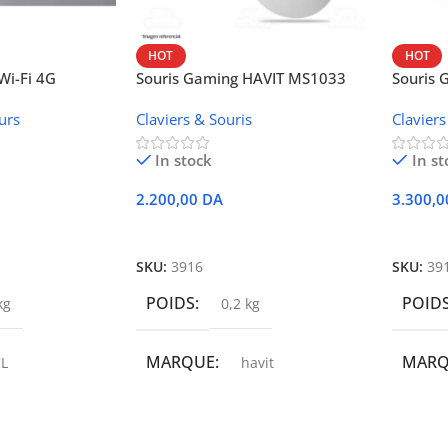
HOT
HOT
i-Fi 4G
Souris Gaming HAVIT MS1033
Souris
W42V
urs
Claviers & Souris
Claviers
In stock
In st
2.200,00
DA
3.300,
r
Ajouter Au Panier
Ajoute
SKU:
3916
SKU:
39
POIDS
POID
kg
0,2 kg
MARQUE
MAR
L
havit