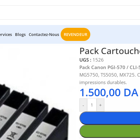
ervices
Blogs
Contactez-Nous
REVENDEUR
Canon PGI-570 / CLI-571 XL
Pack Cartouch
UGS :
1526
Pack Canon PGI-570 / CLI-
MG5750, TS5050, MX725. Cou
impressions durables.
1.500,00
DA
-
+