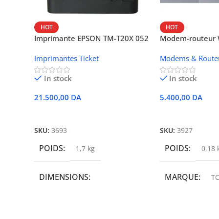
HOT
HOT
Imprimante EPSON TM-T20X 052
Modem-routeur W
thermique – USB + Ethernet
portable TCL M
Imprimantes Ticket
Modems & Route
In stock
In stock
21.500,00
DA
5.400,00
DA
Ajouter Au Panier
Ajouter Au Panie
SKU:
3693
SKU:
3927
POIDS
POIDS
1,7 kg
0,18 
DIMENSIONS
MARQUE
TC
19,9 × 14 × 14,6 cm