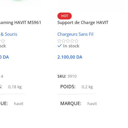
HOT
 Gaming HAVIT MS961
Support de Charge HAVIT
Wireless W3024 (NFC, 15 W)
 & Souris
Chargeurs Sans Fil
ock
In stock
00
DA
2.100,00
DA
r Au Panier
Ajouter Au Panier
14
SKU:
3910
S
POIDS
0,18 kg
0,2 kg
QUE
MARQUE
havit
havit