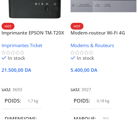
HOT
HOT
Imprimante EPSON TM-T20X
Modem-routeur Wi-Fi 4G
052 thermique – USB +
portable TCL MW42V
Imprimantes Ticket
Modems & Routeurs
Ethernet
In stock
In stock
21.500,00
DA
5.400,00
DA
Ajouter Au Panier
Ajouter Au Panier
SKU:
3693
SKU:
3927
POIDS
POIDS
1,7 kg
0,18 kg
DIMENSIONS
MARQUE
TCL
19,9 × 14 × 14,6 cm