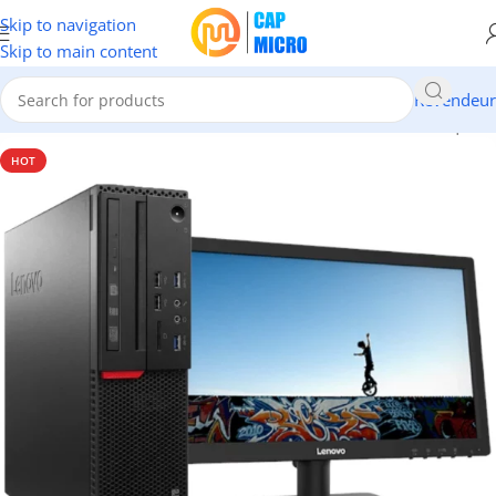
Skip to navigation
Skip to main content
Revendeur
Accueil
/
INFORMATIQUE
/
Pc de Bureau & Serveur
/
Pc de Marque
HOT