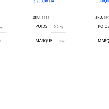
2.200,00
DA
3.300,
r
Ajouter Au Panier
Ajoute
SKU:
3916
SKU:
39
POIDS
POID
kg
0,2 kg
MARQUE
MAR
L
havit