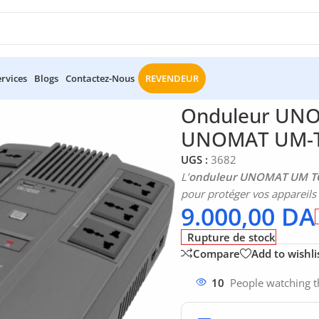
ervices
Blogs
Contactez-Nous
REVENDEUR
eries
/
Onduleur UNOMAT TOP 650VA/360W – UNOMAT UM-TO
Onduleur UNO
UNOMAT UM-T
UGS :
3682
L’
onduleur UNOMAT UM T
pour protéger vos appareils 
9.000,00
DA
Rupture de stock
Compare
Add to wishli
10
People watching t