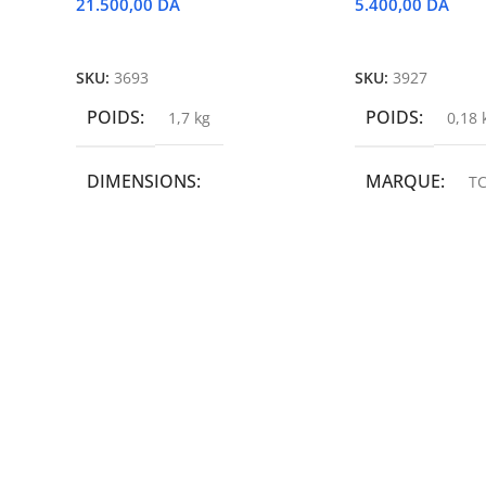
21.500,00
DA
5.400,00
DA
Ajouter Au Panier
Ajouter Au Panie
SKU:
3693
SKU:
3927
POIDS
POIDS
1,7 kg
0,18 
DIMENSIONS
MARQUE
TC
19,9 × 14 × 14,6 cm
MARQUE
epson