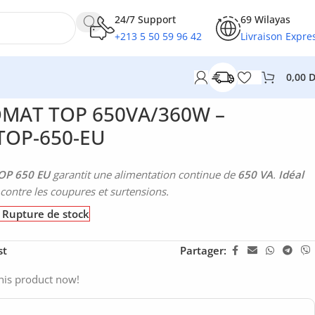
24/7 Support
69 Wilayas
+213 5 50 59 96 42
Livraison Expre
0,00
P-650-EU
MAT TOP 650VA/360W –
OP-650-EU
OP 650 EU
garantit une alimentation continue de
650 VA
.
Idéal
contre les coupures et surtensions.
Rupture de stock
st
Partager:
his product now!