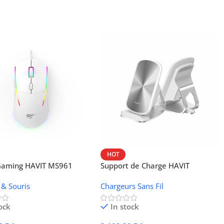
HOT
 Gaming HAVIT MS961
Support de Charge HAVIT
Wireless W3024 (NFC, 15 W)
 & Souris
Chargeurs Sans Fil
ock
In stock