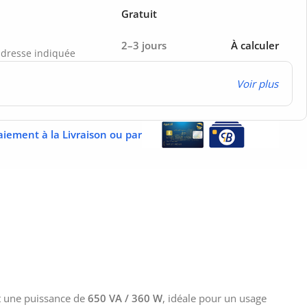
Gratuit
2–3 jours
À calculer
’adresse indiquée
Voir plus
aiement à la Livraison ou par
t une puissance de
650 VA / 360 W
, idéale pour un usage