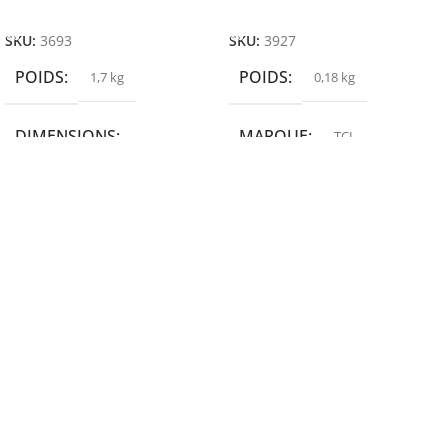
Ajouter Au Panier
Ajouter Au Panier
SKU:
3693
SKU:
3927
POIDS
POIDS
1,7 kg
0,18 kg
DIMENSIONS
MARQUE
TCL
19,9 × 14 × 14,6 cm
MARQUE
epson