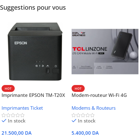
Suggestions pour vous
HOT
HOT
Imprimante EPSON TM-T20X
Modem-routeur Wi-Fi 4G
052 thermique – USB +
portable TCL MW42V
Imprimantes Ticket
Modems & Routeurs
Ethernet
In stock
In stock
21.500,00
DA
5.400,00
DA