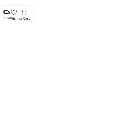
Wishlist
Cart
Votre partenaire IT de confiance
Route du Marche, Cité DJAMA
Béjaïa 06 000. Algérie
Catégories