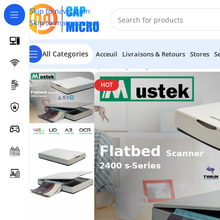
Skip to navigation
Skip to main content
All Categories
Acceuil
Livraisons & Retours
Stores
S
Accueil
/
INFORMATIQUE
/
Périphériques
/
Scanner
/
Mustek 
HOT