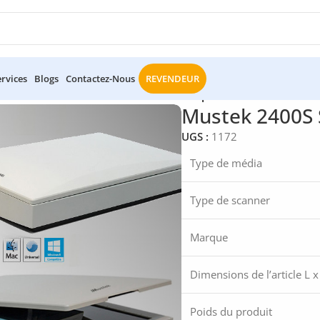
ervices
Blogs
Contactez-Nous
REVENDEUR
2400S Scanner A3 Blanc 2400 x 2400 dpi
Mustek 2400S 
UGS :
1172
Type de média
Type de scanner
Marque
Dimensions de l’article L x
Poids du produit