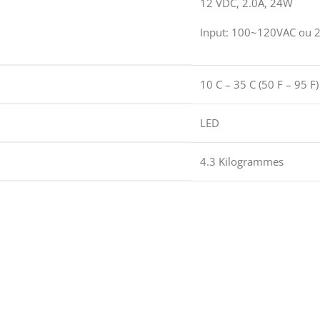
12 VDC, 2.0A, 24W
Input: 100~120VAC ou 
10 C – 35 C (50 F – 95 F)
LED
4.3 Kilogrammes