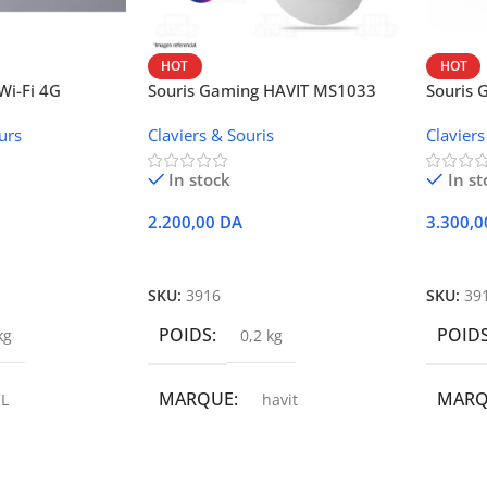
HOT
HOT
i-Fi 4G
Souris Gaming HAVIT MS1033
Souris
W42V
urs
Claviers & Souris
Claviers
In stock
In st
2.200,00
DA
3.300,
r
Ajouter Au Panier
Ajoute
SKU:
3916
SKU:
39
POIDS
POID
kg
0,2 kg
MARQUE
MAR
L
havit