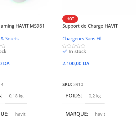
HOT
 Gaming HAVIT MS961
Support de Charge HAVIT
Wireless W3024 (NFC, 15 W)
 & Souris
Chargeurs Sans Fil
ock
In stock
00
DA
2.100,00
DA
r Au Panier
Ajouter Au Panier
14
SKU:
3910
S
POIDS
0,18 kg
0,2 kg
QUE
MARQUE
havit
havit