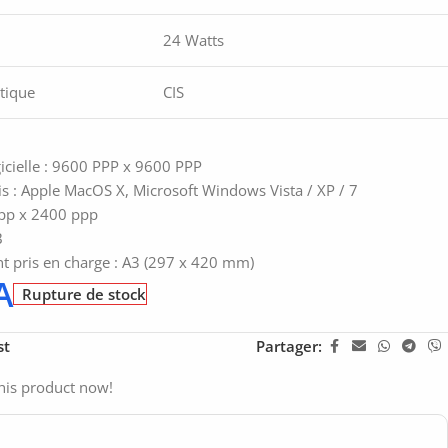
24 Watts
tique
CIS
gicielle : 9600 PPP x 9600 PPP
is : Apple MacOS X, Microsoft Windows Vista / XP / 7
ppp x 2400 ppp
B
t pris en charge : A3 (297 x 420 mm)
A
Rupture de stock
st
Partager:
his product now!