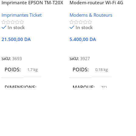
Imprimante EPSON TM-T20X
Modem-routeur Wi-Fi 4G
052 thermique – USB +
portable TCL MW42V
Imprimantes Ticket
Modems & Routeurs
Ethernet
In stock
In stock
21.500,00
DA
5.400,00
DA
Ajouter Au Panier
Ajouter Au Panier
SKU:
3693
SKU:
3927
POIDS
POIDS
1,7 kg
0,18 kg
DIMENSIONS
MARQUE
TCL
19,9 × 14 × 14,6 cm
MARQUE
epson