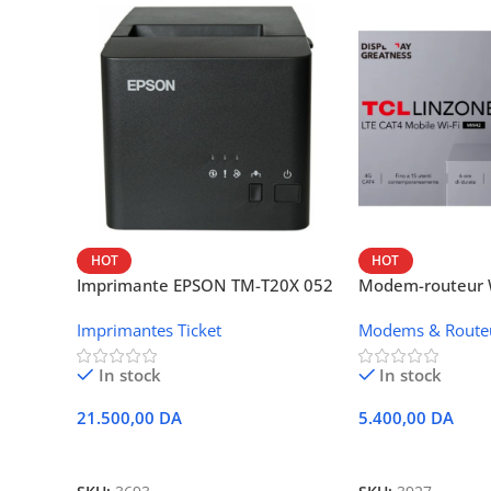
HOT
HOT
Imprimante EPSON TM-T20X 052
Modem-routeur W
thermique – USB + Ethernet
portable TCL M
Imprimantes Ticket
Modems & Route
In stock
In stock
21.500,00
DA
5.400,00
DA
Ajouter Au Panier
Ajouter Au Panie