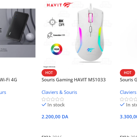
HOT
HOT
i-Fi 4G
Souris Gaming HAVIT MS1033
Souris
W42V
urs
Claviers & Souris
Claviers
In stock
In st
2.200,00
DA
3.300,
r
Ajouter Au Panier
Ajoute