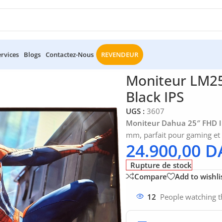
ervices
Blogs
Contactez-Nous
REVENDEUR
 LM25-E211S Dahua Gamer 25″ FHD Black IPS
Moniteur LM2
Black IPS
UGS :
3607
Moniteur Dahua 25″ FHD I
mm, parfait pour gaming et
24.900,00
D
Rupture de stock
Compare
Add to wishli
12
People watching t