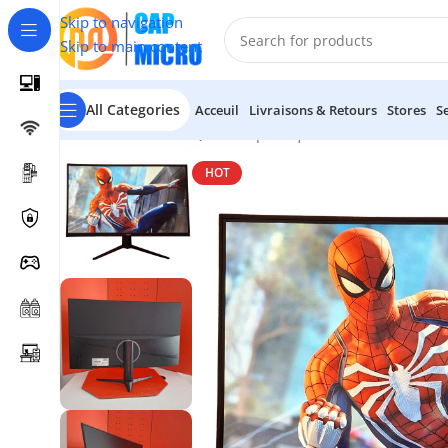
Skip to navigation
Skip to main content
All Categories
Acceuil
Livraisons & Retours
Stores
S
Accueil
/
INFORMATIQUE
/
Périphériques
/
Ecrans
/
Moniteur
HOT