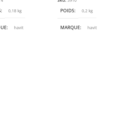
14
SKU:
3910
S
POIDS
0,18 kg
0,2 kg
QUE
MARQUE
havit
havit