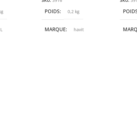
SKU:
3916
SKU:
39
POIDS
POID
kg
0,2 kg
MARQUE
MAR
L
havit