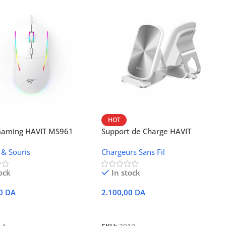
HOT
 Gaming HAVIT MS961
Support de Charge HAVIT
Wireless W3024 (NFC, 15 W)
 & Souris
Chargeurs Sans Fil
ock
In stock
00
DA
2.100,00
DA
r Au Panier
Ajouter Au Panier