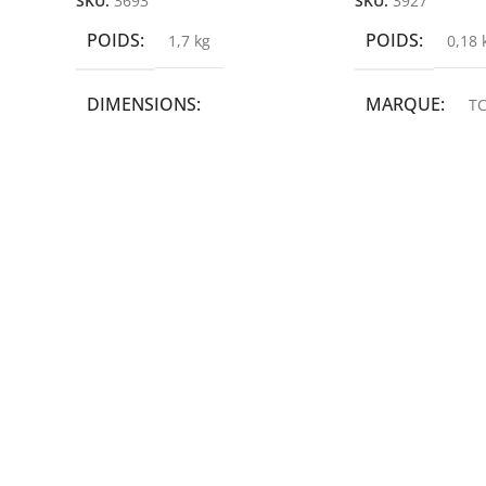
SKU:
3693
SKU:
3927
POIDS
POIDS
1,7 kg
0,18 
DIMENSIONS
MARQUE
TC
19,9 × 14 × 14,6 cm
MARQUE
epson