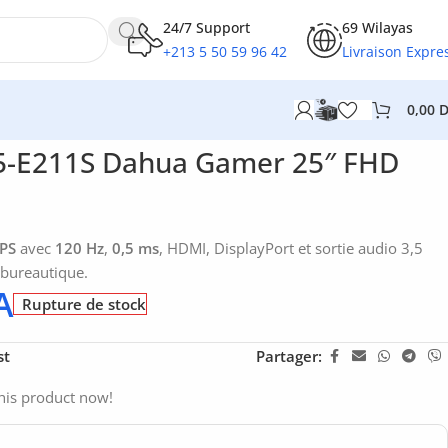
24/7 Support
69 Wilayas
+213 5 50 59 96 42
Livraison Expre
0,00
5-E211S Dahua Gamer 25″ FHD
PS
avec
120 Hz
,
0,5 ms
, HDMI, DisplayPort et sortie audio 3,5
 bureautique.
A
Rupture de stock
st
Partager:
his product now!