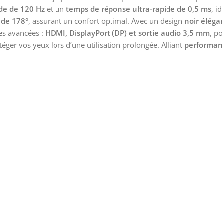
ide de 120 Hz
et un
temps de réponse ultra-rapide de 0,5 ms
, i
n de 178°
, assurant un confort optimal. Avec un design
noir éléga
es avancées :
HDMI, DisplayPort (DP) et sortie audio 3,5 mm
, p
éger vos yeux lors d’une utilisation prolongée. Alliant
performanc