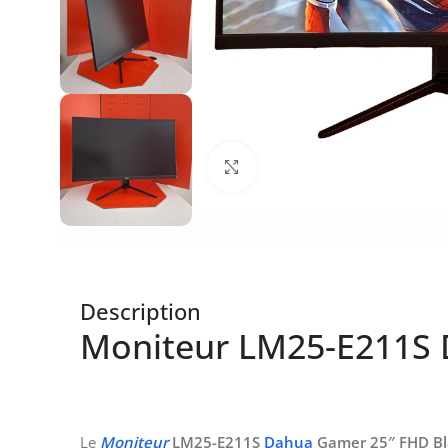
Click to enlarge
Description
Moniteur LM25-E211S 
Le
Moniteur
LM25-E211S
Dahua
Gamer 25″ FHD Bl