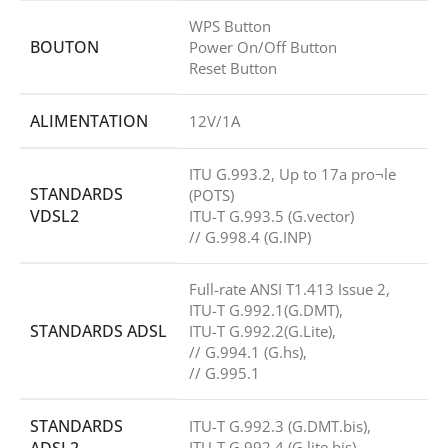
WPS Button
BOUTON
Power On/Off Button
Reset Button
ALIMENTATION
12V/1A
ITU G.993.2, Up to 17a pro¬le
STANDARDS
(POTS)
VDSL2
ITU-T G.993.5 (G.vector)
// G.998.4 (G.INP)
Full-rate ANSI T1.413 Issue 2,
ITU-T G.992.1(G.DMT),
STANDARDS ADSL
ITU-T G.992.2(G.Lite),
// G.994.1 (G.hs),
// G.995.1
STANDARDS
ITU-T G.992.3 (G.DMT.bis),
ITU-T G.992.4 (G.lite.bis)