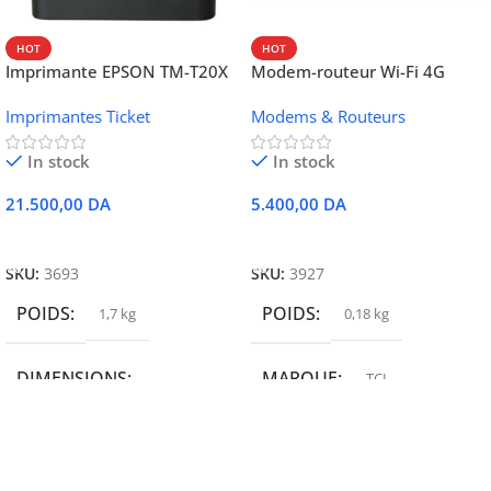
HOT
HOT
Imprimante EPSON TM-T20X
Modem-routeur Wi-Fi 4G
052 thermique – USB +
portable TCL MW42V
Imprimantes Ticket
Modems & Routeurs
Ethernet
In stock
In stock
21.500,00
DA
5.400,00
DA
Ajouter Au Panier
Ajouter Au Panier
SKU:
3693
SKU:
3927
POIDS
POIDS
1,7 kg
0,18 kg
DIMENSIONS
MARQUE
TCL
19,9 × 14 × 14,6 cm