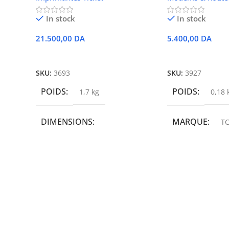
In stock
In stock
21.500,00
DA
5.400,00
DA
Ajouter Au Panier
Ajouter Au Panie
SKU:
3693
SKU:
3927
POIDS
POIDS
1,7 kg
0,18 
DIMENSIONS
MARQUE
TC
19,9 × 14 × 14,6 cm
MARQUE
epson