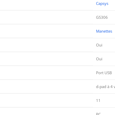
Capsys
GS306
Manettes
Oui
Oui
Port USB
d-pad à 4 
11
PC