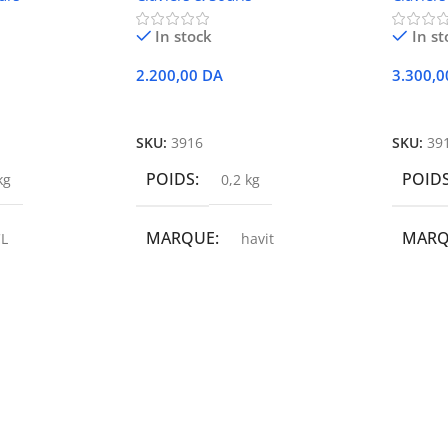
In stock
In st
2.200,00
DA
3.300,
r
Ajouter Au Panier
Ajoute
SKU:
3916
SKU:
39
POIDS
POID
kg
0,2 kg
MARQUE
MAR
L
havit