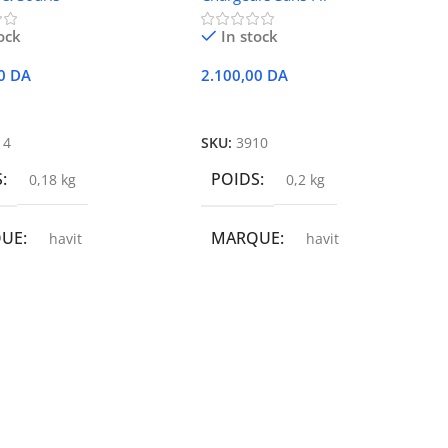
ock
In stock
00
DA
2.100,00
DA
r Au Panier
Ajouter Au Panier
14
SKU:
3910
S
POIDS
0,18 kg
0,2 kg
QUE
MARQUE
havit
havit