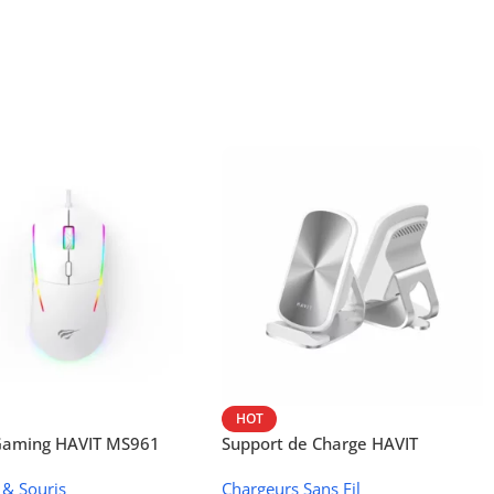
HOT
 Gaming HAVIT MS961
Support de Charge HAVIT
Wireless W3024 (NFC, 15 W)
 & Souris
Chargeurs Sans Fil