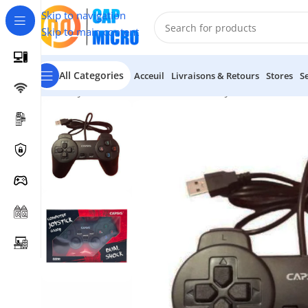
Skip to navigation
Skip to main content
All Categories
Acceuil
Livraisons & Retours
Stores
S
Accueil
/
JEUX & IMAGES
/
Accessoires de Jeux
/
Manettes
/
Ma