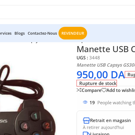
ervices
Blogs
Contactez-Nous
REVENDEUR
nette USB Capsys GS306 dual shock pour PC
Manette USB C
UGS :
3448
Manette USB Capsys GS306
950,00
DA
Rup
Rupture de stock
Compare
Add to wishli
19
People watching t
Retrait en magasin
À retirer aujourd’hui
Livraison