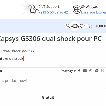
24/7 Support
69 Wilayas
+213 5 50 59 96 42
Livraison Expre
0,00
apsys GS306 dual shock pour PC
 dual shock pour PC
ture de stock
st
Partager:
his product now!
Gratuit