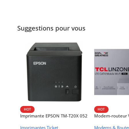
Suggestions pour vous
HOT
HOT
Imprimante EPSON TM-T20X 052
Modem-routeur W
thermique – USB + Ethernet
portable TCL M
Imprimantes Ticket
Modems & Route