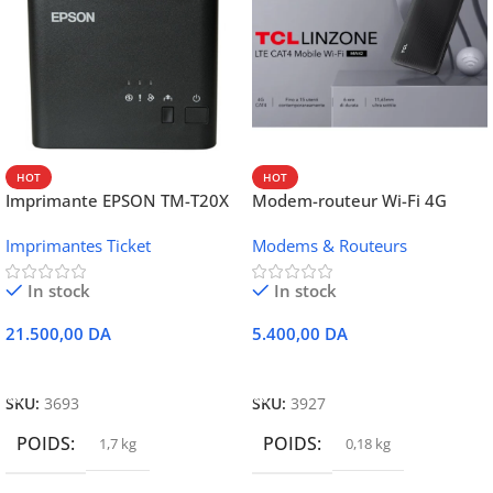
HOT
HOT
Imprimante EPSON TM-T20X
Modem-routeur Wi-Fi 4G
052 thermique – USB +
portable TCL MW42V
Imprimantes Ticket
Modems & Routeurs
Ethernet
In stock
In stock
21.500,00
DA
5.400,00
DA
Ajouter Au Panier
Ajouter Au Panier
SKU:
3693
SKU:
3927
POIDS
POIDS
1,7 kg
0,18 kg