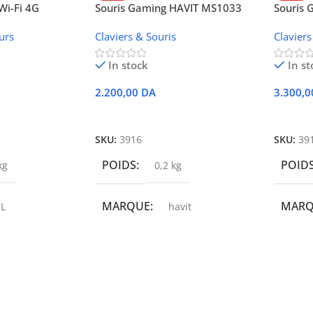
i-Fi 4G
Souris Gaming HAVIT MS1033
Souris
W42V
urs
Claviers & Souris
Claviers
In stock
In st
2.200,00
DA
3.300,
r
Ajouter Au Panier
Ajoute
SKU:
3916
SKU:
39
POIDS
POID
kg
0,2 kg
MARQUE
MAR
L
havit