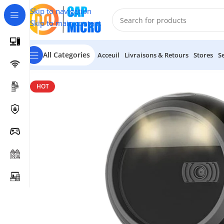
Skip to navigation
Skip to main content
All Categories
Acceuil
Livraisons & Retours
Stores
S
Accueil
/
Lecteurs
/
Scanner 1D/2D
/
Lecteur Code Barre 
HOT