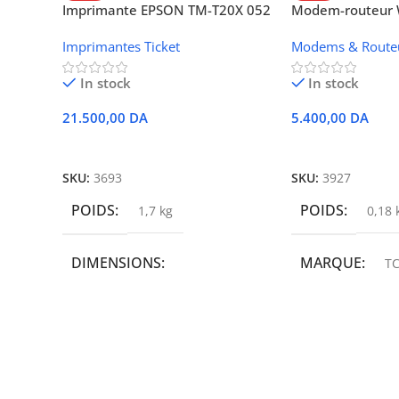
Imprimante EPSON TM-T20X 052
Modem-routeur W
thermique – USB + Ethernet
portable TCL M
Imprimantes Ticket
Modems & Route
In stock
In stock
21.500,00
DA
5.400,00
DA
Ajouter Au Panier
Ajouter Au Panie
SKU:
3693
SKU:
3927
POIDS
POIDS
1,7 kg
0,18 
DIMENSIONS
MARQUE
TC
19,9 × 14 × 14,6 cm
MARQUE
epson