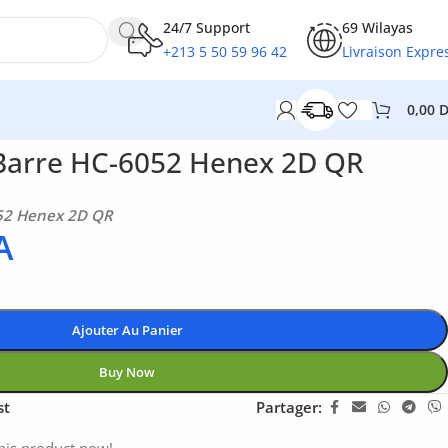
24/7 Support
69 Wilayas
+213 5 50 59 96 42
Livraison Expre
0,00
Barre HC-6052 Henex 2D QR
52 Henex 2D QR
A
Ajouter Au Panier
Buy Now
st
Partager:
his product now!