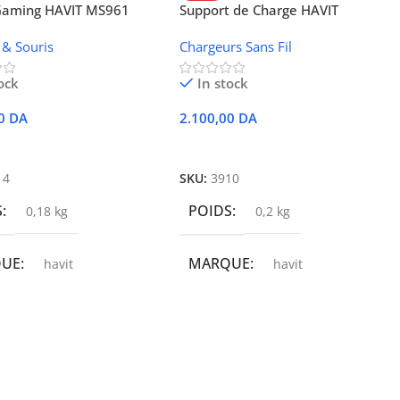
 Gaming HAVIT MS961
Support de Charge HAVIT
Wireless W3024 (NFC, 15 W)
 & Souris
Chargeurs Sans Fil
ock
In stock
00
DA
2.100,00
DA
r Au Panier
Ajouter Au Panier
14
SKU:
3910
S
POIDS
0,18 kg
0,2 kg
QUE
MARQUE
havit
havit