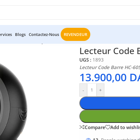
ervices
Blogs
Contactez-Nous
REVENDEUR
HC-6052 Henex 2D QR
Lecteur Code 
UGS :
1893
Lecteur Code Barre HC-60
13.900,00
D
-
+
Compare
Add to wishli
13
People watching t