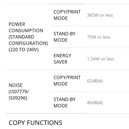
COPY/PRINT
385W or less
MODE
POWER
CONSUMPTION
STAND-BY
(STANDARD
75W or less
MODE
CONFIGURATION)
(220 TO 240V)
ENERGY
1.54W or less
SAVER
COPY/PRINT
62dB(A)
MODE
NOISE
(IS07779/
IS09296)
STAND-BY
40dB(A)
MODE
COPY FUNCTIONS