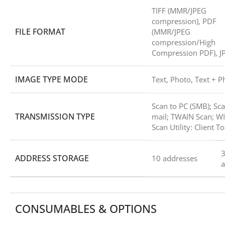
TIFF (MMR/JPEG
compression), PDF
FILE FORMAT
(MMR/JPEG
compression/High
Compression PDF), J
IMAGE TYPE MODE
Text, Photo, Text + P
Scan to PC (SMB); Sca
TRANSMISSION TYPE
mail; TWAIN Scan; WI
Scan Utility: Client To
ADDRESS STORAGE
10 addresses
a
CONSUMABLES & OPTIONS