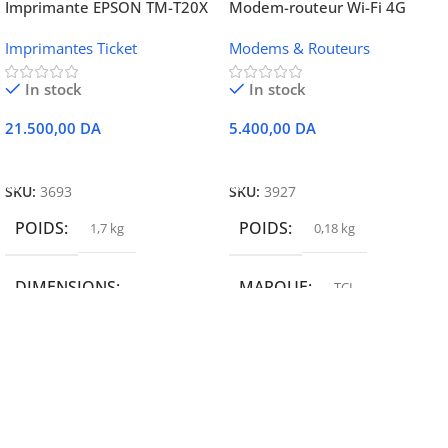
Imprimante EPSON TM-T20X
Modem-routeur Wi-Fi 4G
052 thermique – USB +
portable TCL MW42V
Imprimantes Ticket
Modems & Routeurs
Ethernet
In stock
In stock
21.500,00
DA
5.400,00
DA
Ajouter Au Panier
Ajouter Au Panier
SKU:
3693
SKU:
3927
POIDS
POIDS
1,7 kg
0,18 kg
DIMENSIONS
MARQUE
TCL
19,9 × 14 × 14,6 cm
MARQUE
epson