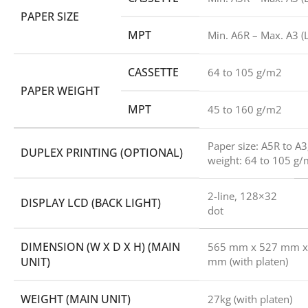
PAPER SIZE
MPT
Min. A6R – Max. A3 (
CASSETTE
64 to 105 g/m
2
PAPER WEIGHT
MPT
45 to 160 g/m
2
Paper size: A5R to A3
DUPLEX PRINTING (OPTIONAL)
weight: 64 to 105 g/
2-line, 128×32
DISPLAY LCD (BACK LIGHT)
dot
DIMENSION (W X D X H) (MAIN
565 mm x 527 mm x
UNIT)
mm (with platen)
WEIGHT (MAIN UNIT)
27kg (with platen)