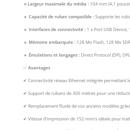
🔹
Largeur maximale du média :
104 mm (4,1 pouces)
🔹
Capacité de ruban compatible :
Supporte les rub
🔹
Interfaces de connectivité :
1 x Port USB Device, 
🔹
Mémoire embarquée :
128 Mo Flash, 128 Mo SD
🔹
Émulations et langages :
Direct Protocol (DP), DP
✅
Avantages
✔ Connectivité réseau Ethernet intégrée permettant l
✔ Support de rubans de 300 mètres pour une réducti
✔ Remplacement fluide de vos anciens modèles grâce à
✔ Vitesse d’impression de 152 mm/s idéale pour trait