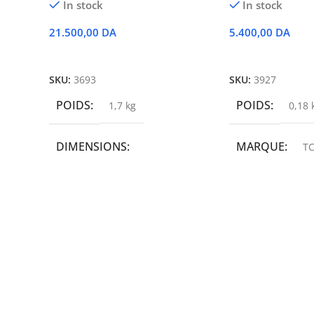
In stock
In stock
21.500,00
DA
5.400,00
DA
Ajouter Au Panier
Ajouter Au Panie
SKU:
3693
SKU:
3927
POIDS
POIDS
1,7 kg
0,18 
DIMENSIONS
MARQUE
TC
19,9 × 14 × 14,6 cm
MARQUE
epson