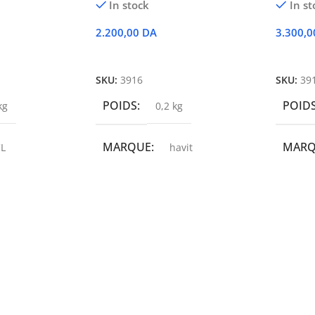
In stock
In st
2.200,00
DA
3.300,
r
Ajouter Au Panier
Ajoute
SKU:
3916
SKU:
39
POIDS
POID
kg
0,2 kg
MARQUE
MAR
L
havit