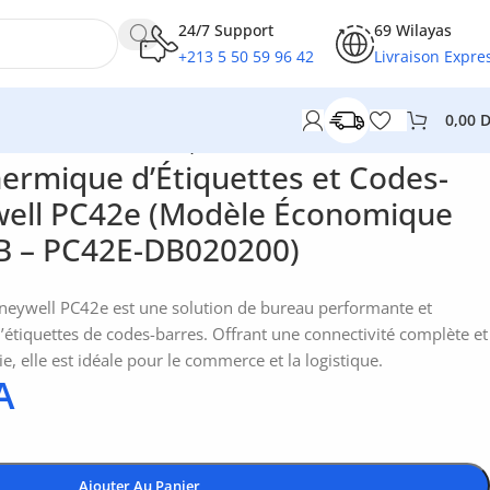
24/7 Support
69 Wilayas
+213 5 50 59 96 42
Livraison Expre
0,00
& USB – PC42E-DB020200)
ermique d’Étiquettes et Codes-
ell PC42e (Modèle Économique
B – PC42E-DB020200)
eywell PC42e est une solution de bureau performante et
’étiquettes de codes-barres. Offrant une connectivité complète et
ie, elle est idéale pour le commerce et la logistique.
A
Ajouter Au Panier