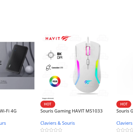
HOT
HOT
i-Fi 4G
Souris Gaming HAVIT MS1033
Souris
W42V
urs
Claviers & Souris
Claviers