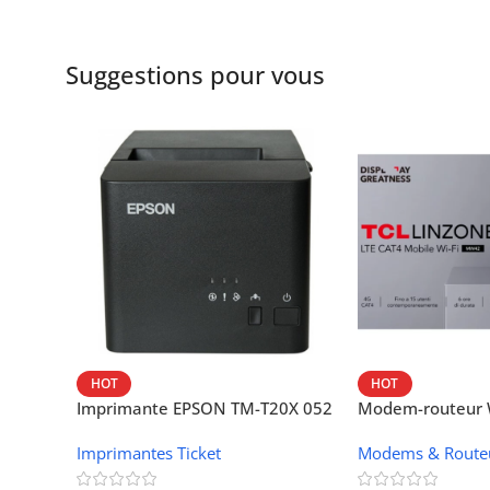
Suggestions pour vous
HOT
HOT
Imprimante EPSON TM-T20X 052
Modem-routeur W
thermique – USB + Ethernet
portable TCL M
Imprimantes Ticket
Modems & Route