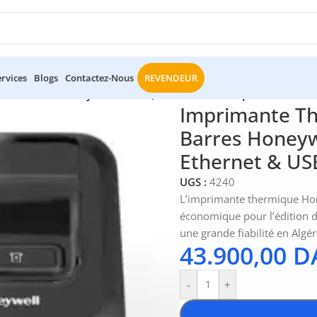
ervices
Blogs
Contactez-Nous
REVENDEUR
Codes-Barres Honeywell PC42e (Modèle Économique Ethernet 
Imprimante Th
Barres Honeyw
Ethernet & US
UGS :
4240
L’imprimante thermique Hon
économique pour l’édition d
une grande fiabilité en Algér
43.900,00
D
-
+