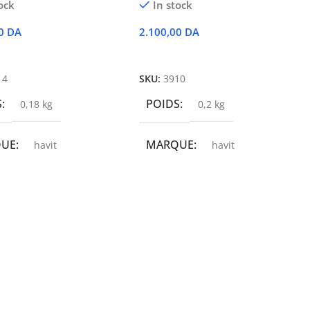
ock
In stock
00
DA
2.100,00
DA
r Au Panier
Ajouter Au Panier
14
SKU:
3910
S
POIDS
0,18 kg
0,2 kg
QUE
MARQUE
havit
havit