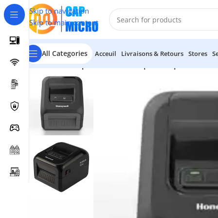
Skip to navigation
Skip to main content
All Categories
Acceuil
Livraisons & Retours
Stores
S
Accueil
/
POS
/
Imprimante Thermique d’Étiquettes et 