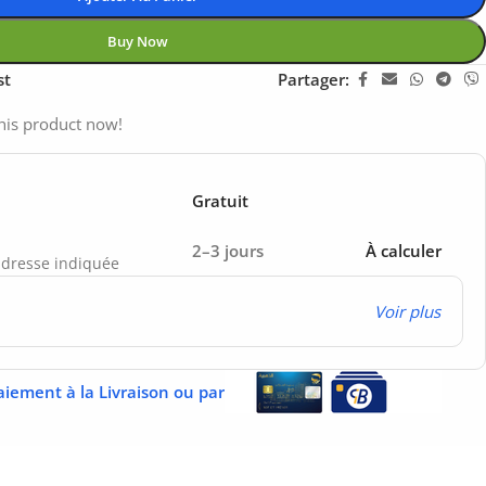
Buy Now
st
Partager:
his product now!
Gratuit
2–3 jours
À calculer
’adresse indiquée
Voir plus
aiement à la Livraison ou par