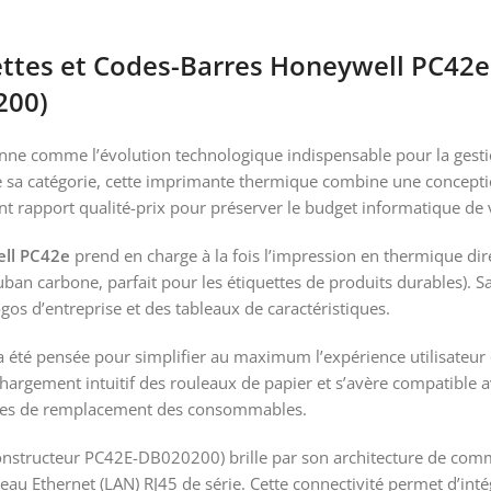
ttes et Codes-Barres Honeywell PC42
200)
nne comme l’évolution technologique indispensable pour la gestio
e sa catégorie, cette imprimante thermique combine une concep
nt rapport qualité-prix pour préserver le budget informatique de 
ll PC42e
prend en charge à la fois l’impression en thermique dire
uban carbone, parfait pour les étiquettes de produits durables). Sa
gos d’entreprise et des tableaux de caractéristiques.
 été pensée pour simplifier au maximum l’expérience utilisateur e
hargement intuitif des rouleaux de papier et s’avère compatible 
ences de remplacement des consommables.
onstructeur PC42E-DB020200) brille par son architecture de com
eau Ethernet (LAN) RJ45 de série. Cette connectivité permet d’inté