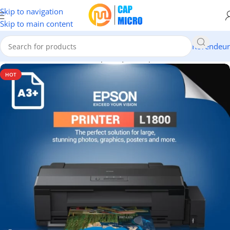
Skip to navigation
Skip to main content
Revendeur
Accueil
/
INFORMATIQUE
/
Périphériques
/
Imprimantes
HOT