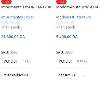
HOT
HOT
Imprimante EPSON TM-T20X
Modem-routeur Wi-Fi 4G
052 thermique – USB +
portable TCL MW42V
Imprimantes Ticket
Modems & Routeurs
Ethernet
In stock
In stock
21.500,00
DA
5.400,00
DA
Ajouter Au Panier
Ajouter Au Panier
SKU:
3693
SKU:
3927
POIDS
POIDS
1,7 kg
0,18 kg
DIMENSIONS
MARQUE
TCL
19,9 × 14 × 14,6 cm
MARQUE
epson