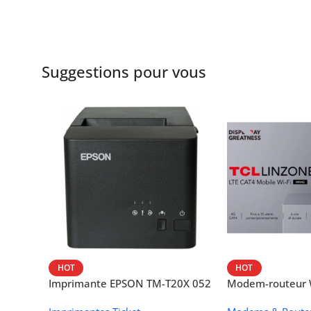
Suggestions pour vous
HOT
HOT
Imprimante EPSON TM-T20X 052
Modem-routeur W
thermique – USB + Ethernet
portable TCL M