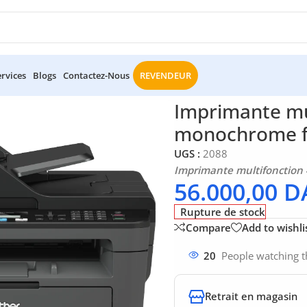
ervices
Blogs
Contactez-Nous
REVENDEUR
primante multifonction 4-en-1 laser monochrome fax MFC-L
Imprimante mul
monochrome 
UGS :
2088
Imprimante multifonction
56.000,00
D
Rupture de stock
Compare
Add to wishli
20
People watching t
Retrait en magasin