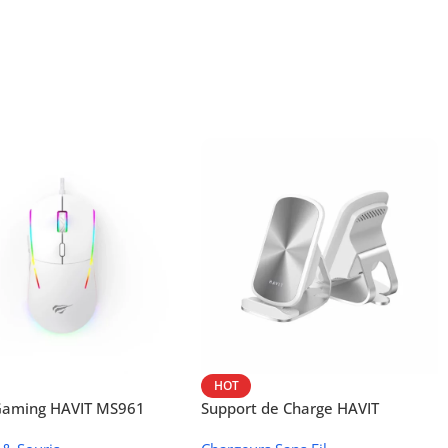
HOT
 Gaming HAVIT MS961
Support de Charge HAVIT
Wireless W3024 (NFC, 15 W)