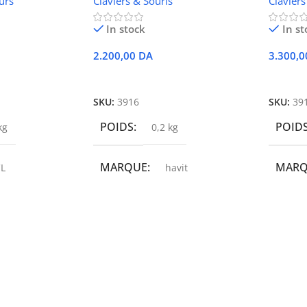
urs
Claviers & Souris
Claviers
In stock
In st
2.200,00
DA
3.300,
r
Ajouter Au Panier
Ajoute
SKU:
3916
SKU:
39
POIDS
POID
kg
0,2 kg
MARQUE
MAR
L
havit