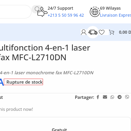
24/7 Support
69 Wilayas
+213 5 50 59 96 42
Livraison Expre
0,00
2710DN
tifonction 4-en-1 laser
fax MFC-L2710DN
 4-en-1 laser monochrome fax MFC-L2710DN
A
Rupture de stock
st
Partager:
his product now!
Gratuit