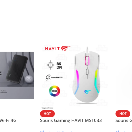
HOT
HOT
i-Fi 4G
Souris Gaming HAVIT MS1033
Souris
W42V