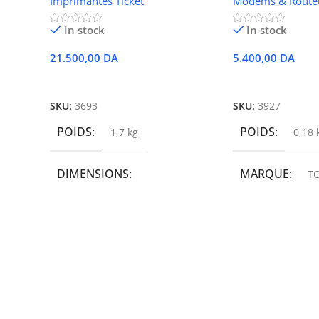
Imprimantes Ticket
Modems & Route
In stock
In stock
21.500,00
DA
5.400,00
DA
Ajouter Au Panier
Ajouter Au Panie
SKU:
3693
SKU:
3927
POIDS
POIDS
1,7 kg
0,18 
DIMENSIONS
MARQUE
TC
19,9 × 14 × 14,6 cm
MARQUE
epson