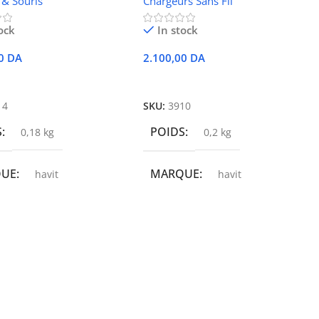
 & Souris
Chargeurs Sans Fil
ock
In stock
00
DA
2.100,00
DA
r Au Panier
Ajouter Au Panier
14
SKU:
3910
S
POIDS
0,18 kg
0,2 kg
QUE
MARQUE
havit
havit