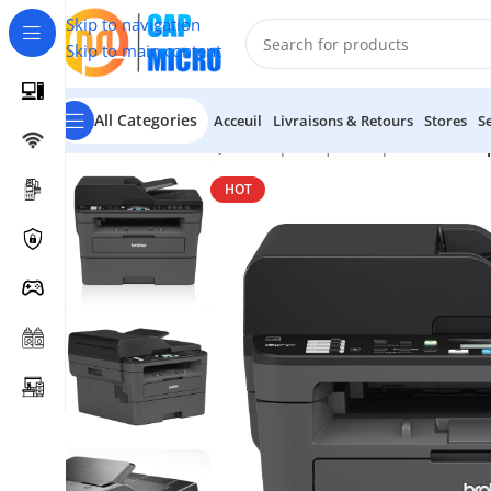
Skip to navigation
Skip to main content
All Categories
Acceuil
Livraisons & Retours
Stores
S
Accueil
/
INFORMATIQUE
/
Périphériques
/
Imprimantes
/
Im
HOT