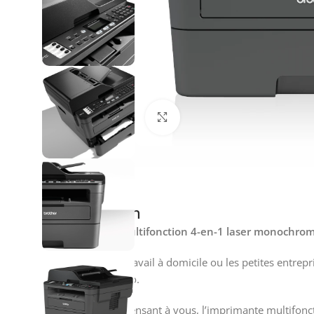
Click to enlarge
Description
Imprimante multifonction 4-en-1 laser monochr
Idéale pour le travail à domicile ou les petites entre
au forfait EcoPro.
Construite en pensant à vous, l’imprimante multifonct