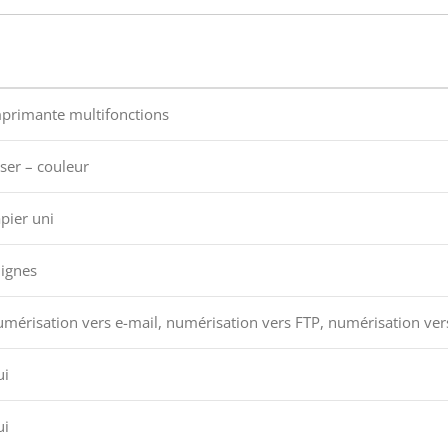
primante multifonctions
ser – couleur
pier uni
lignes
mérisation vers e-mail, numérisation vers FTP, numérisation ve
ui
ui