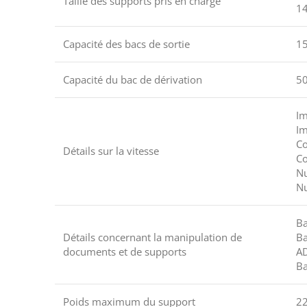
Taille des supports pris en charge
14
Capacité des bacs de sortie
15
Capacité du bac de dérivation
50
Im
Im
Co
Détails sur la vitesse
Co
Nu
Nu
Ba
Détails concernant la manipulation de
Ba
documents et de supports
AD
Ba
Poids maximum du support
22