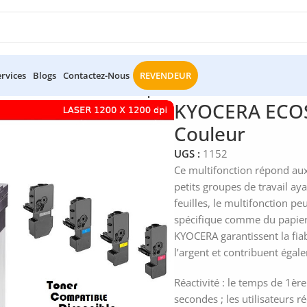
ervices
Blogs
Contactez-Nous
REVENDEUR
OCERA ECOSYS M5521CDN Imprimante Couleur
KYOCERA ECO
Couleur
UGS :
1152
Ce multifonction répond aux
petits groupes de travail ay
feuilles, le multifonction pe
spécifique comme du papier
KYOCERA garantissent la fiab
l’argent et contribuent égal
Réactivité : le temps de 1èr
secondes ; les utilisateurs 