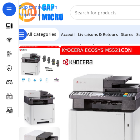
Skip to navigation
Skip to main content
All Categories
Acceuil
Livraisons & Retours
Stores
S
Accueil
/
INFORMATIQUE
/
Périphériques
/
Imprimantes
/
KY