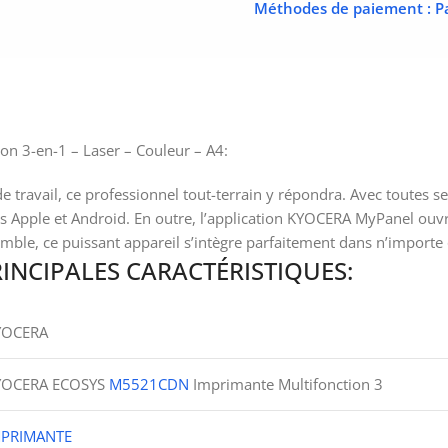
Méthodes de paiement
: P
 3-en-1 – Laser – Couleur – A4:
avail, ce professionnel tout-terrain y répondra. Avec toutes ses 
ls Apple et Android. En outre, l’application KYOCERA MyPanel ouvre
ble, ce puissant appareil s’intègre parfaitement dans n’importe 
NCIPALES CARACTÉRISTIQUES:
YOCERA
YOCERA ECOSYS
M5521CDN
Imprimante Multifonction 3
MPRIMANTE