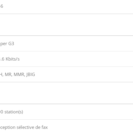
56
per G3
.6 Kbits/s
, MR, MMR, JBIG
0 station(s)
ception sélective de fax