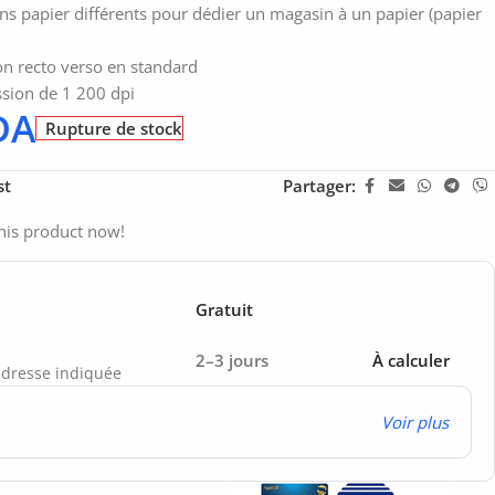
sins papier différents pour dédier un magasin à un papier (papier
on recto verso en standard
ssion de 1 200 dpi
DA
Rupture de stock
st
Partager:
his product now!
Gratuit
2–3 jours
À calculer
’adresse indiquée
Voir plus