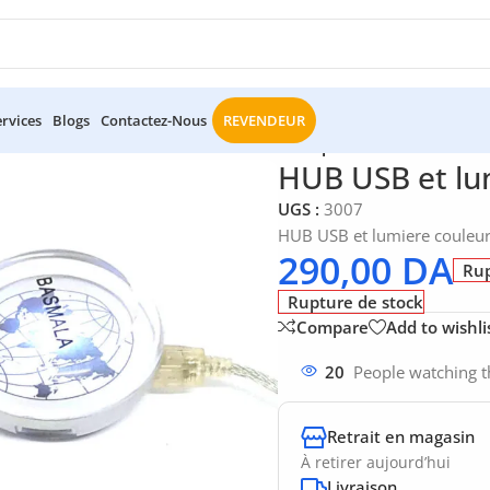
ervices
Blogs
Contactez-Nous
REVENDEUR
/
HUB USB et lumiere couleurs basmala 3 ports
HUB USB et lu
UGS :
3007
HUB USB et lumiere couleur
290,00
DA
Rup
Rupture de stock
Compare
Add to wishli
20
People watching t
Retrait en magasin
À retirer aujourd’hui
Livraison