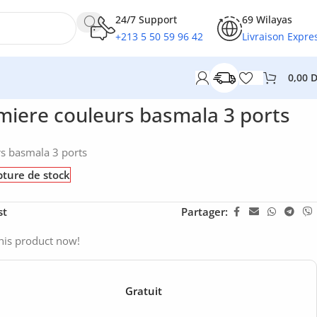
24/7 Support
69 Wilayas
+213 5 50 59 96 42
Livraison Expre
0,00
miere couleurs basmala 3 ports
s basmala 3 ports
ture de stock
st
Partager:
his product now!
Gratuit