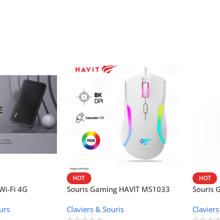
HOT
HOT
i-Fi 4G
Souris Gaming HAVIT MS1033
Souris
W42V
urs
Claviers & Souris
Claviers