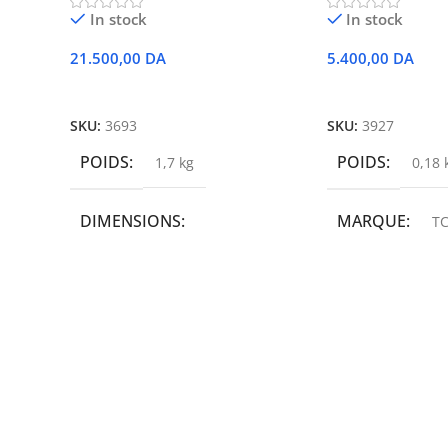
In stock
In stock
21.500,00
DA
5.400,00
DA
Ajouter Au Panier
Ajouter Au Panie
SKU:
3693
SKU:
3927
POIDS
POIDS
1,7 kg
0,18 
DIMENSIONS
MARQUE
TC
19,9 × 14 × 14,6 cm
MARQUE
epson