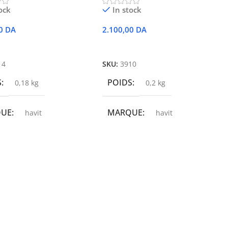
ock
In stock
00
DA
2.100,00
DA
r Au Panier
Ajouter Au Panier
14
SKU:
3910
S
POIDS
0,18 kg
0,2 kg
QUE
MARQUE
havit
havit