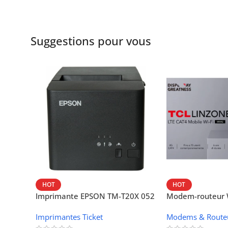
Suggestions pour vous
HOT
HOT
Imprimante EPSON TM-T20X 052
Modem-routeur W
thermique – USB + Ethernet
portable TCL M
Imprimantes Ticket
Modems & Route