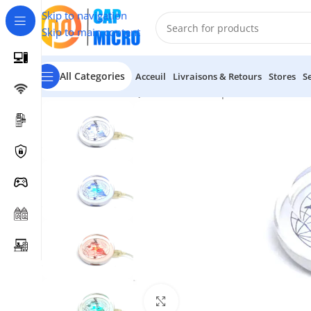
Skip to navigation
Skip to main content
All Categories
Acceuil
Livraisons & Retours
Stores
S
Accueil
/
INFORMATIQUE
/
Cables & Adaptateurs
/
Hub USB
Click to enlarge