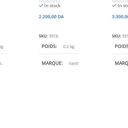
In stock
In st
2.200,00
DA
3.300,
r
Ajouter Au Panier
Ajoute
SKU:
3916
SKU:
39
POIDS
POID
kg
0,2 kg
MARQUE
MAR
L
havit