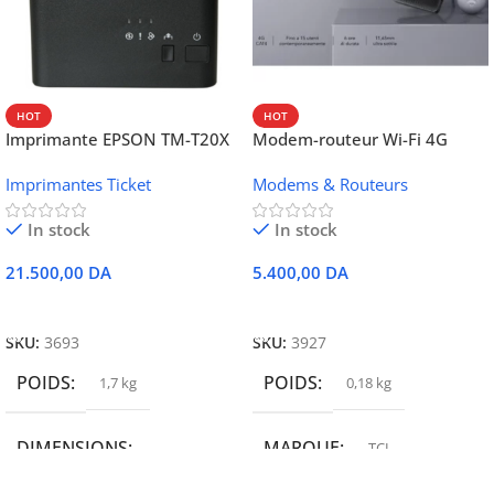
HOT
HOT
Imprimante EPSON TM-T20X
Modem-routeur Wi-Fi 4G
052 thermique – USB +
portable TCL MW42V
Imprimantes Ticket
Modems & Routeurs
Ethernet
In stock
In stock
21.500,00
DA
5.400,00
DA
Ajouter Au Panier
Ajouter Au Panier
SKU:
3693
SKU:
3927
POIDS
POIDS
1,7 kg
0,18 kg
DIMENSIONS
MARQUE
TCL