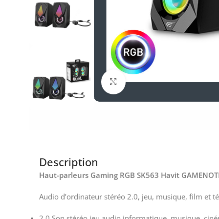
Click to enlarge
Description
Haut-parleurs Gaming RGB SK563 Havit GAMENOT
Audio d’ordinateur stéréo 2.0, jeu, musique, film et
2.0 Son stéréo jeu audio informatique, musique, ciné