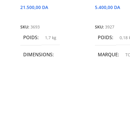
21.500,00
DA
5.400,00
DA
Ajouter Au Panier
Ajouter Au Panie
SKU:
3693
SKU:
3927
POIDS
POIDS
1,7 kg
0,18 
DIMENSIONS
MARQUE
TC
19,9 × 14 × 14,6 cm
MARQUE
epson