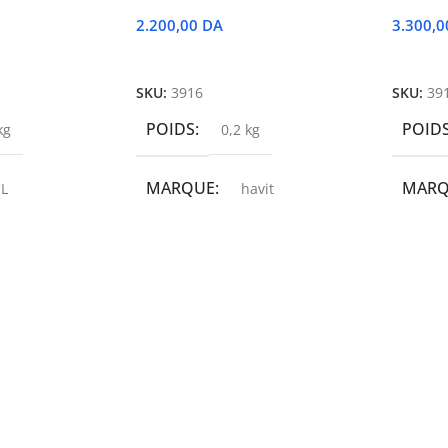
2.200,00
DA
3.300,
r
Ajouter Au Panier
Ajoute
SKU:
3916
SKU:
39
POIDS
POID
kg
0,2 kg
MARQUE
MAR
L
havit