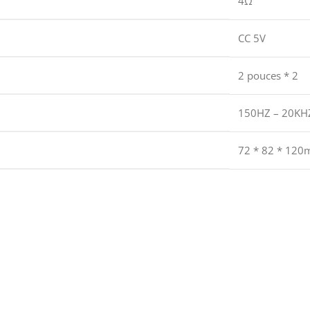
4Ω
CC 5V
2 pouces * 2
150HZ – 20KH
72 * 82 * 12