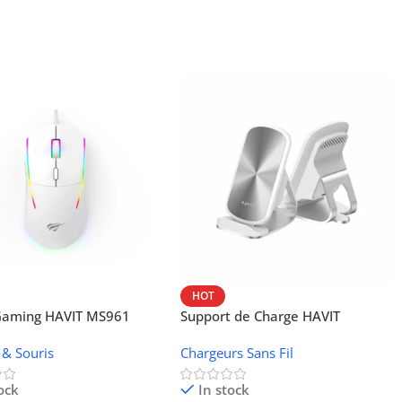
HOT
 Gaming HAVIT MS961
Support de Charge HAVIT
Wireless W3024 (NFC, 15 W)
 & Souris
Chargeurs Sans Fil
ock
In stock