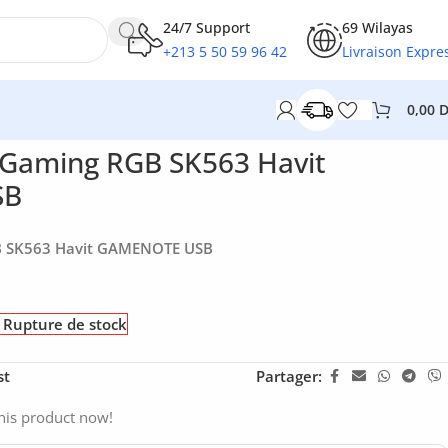
24/7 Support
69 Wilayas
+213 5 50 59 96 42
Livraison Expre
0,00
 Gaming RGB SK563 Havit
SB
B SK563 Havit GAMENOTE USB
Rupture de stock
st
Partager:
his product now!