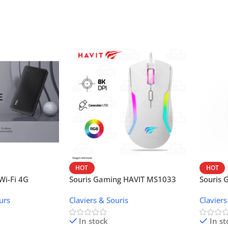
HOT
HOT
i-Fi 4G
Souris Gaming HAVIT MS1033
Souris
W42V
urs
Claviers & Souris
Claviers
In stock
In st