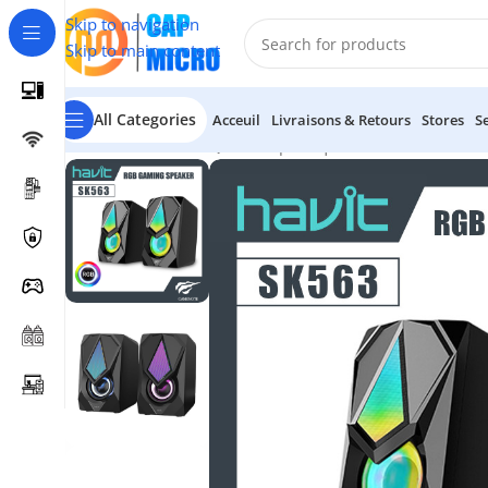
Skip to navigation
Skip to main content
All Categories
Acceuil
Livraisons & Retours
Stores
S
Accueil
/
INFORMATIQUE
/
Périphériques
/
Haut-Parleurs
/
H