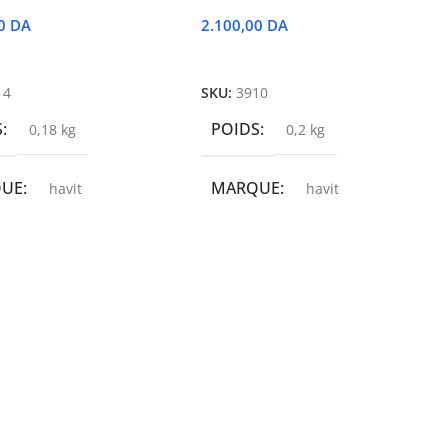
00
DA
2.100,00
DA
r Au Panier
Ajouter Au Panier
14
SKU:
3910
S
POIDS
0,18 kg
0,2 kg
QUE
MARQUE
havit
havit