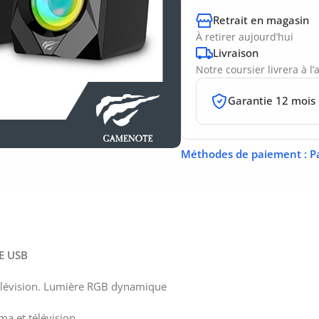
Retrait en magasin
À retirer aujourd’hui
Livraison
Notre coursier livrera à l
Garantie 12 mois
Méthodes de paiement
: P
E USB
 télévision. Lumière RGB dynamique
ma et télévision