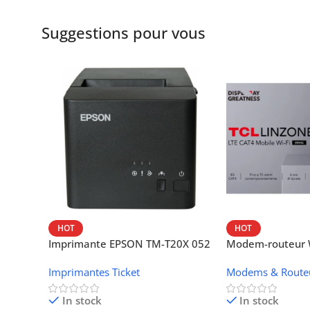
Suggestions pour vous
HOT
HOT
Imprimante EPSON TM-T20X 052
Modem-routeur W
thermique – USB + Ethernet
portable TCL M
Imprimantes Ticket
Modems & Route
In stock
In stock