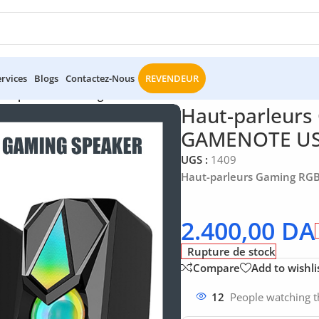
ervices
Blogs
Contactez-Nous
REVENDEUR
aut-parleurs Gaming RGB SK563 Havit GAMENOTE USB
Haut-parleurs
GAMENOTE U
UGS :
1409
Haut-parleurs Gaming RG
2.400,00
DA
Rupture de stock
Compare
Add to wishli
12
People watching t