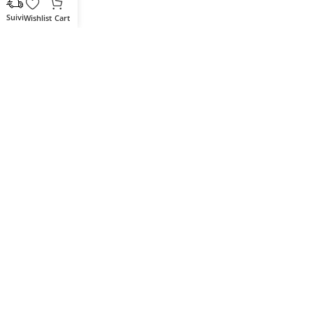
Wishlist
Cart
Votre partenaire IT de confiance
Route du Marche, Cité DJAMA
Béjaïa 06 000. Algérie
Catégories