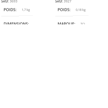
SKU:
3693
SKU:
3927
POIDS
POIDS
1,7 kg
0,18 kg
DIMENSIONS
MARQUE
TCL
19,9 × 14 × 14,6 cm
MARQUE
epson