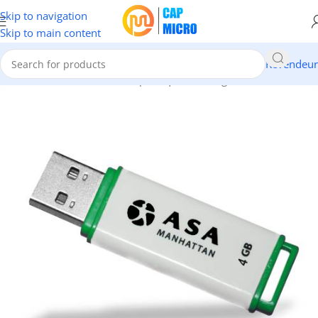
Skip to navigation
Skip to main content
Revendeur
Accueil
/
INFORMATIQUE
/
Périphériques
/
Sauvegarde
/
Clés USB