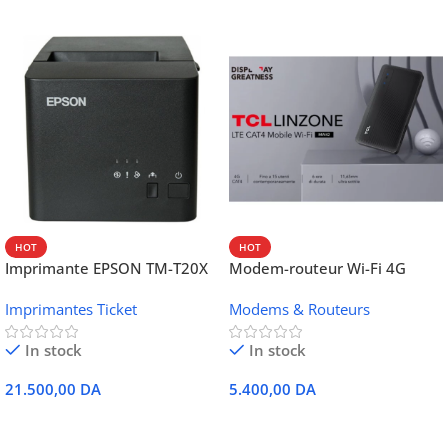
HOT
HOT
Imprimante EPSON TM-T20X
Modem-routeur Wi-Fi 4G
052 thermique – USB +
portable TCL MW42V
Imprimantes Ticket
Modems & Routeurs
Ethernet
In stock
In stock
21.500,00
DA
5.400,00
DA
Ajouter Au Panier
Ajouter Au Panier