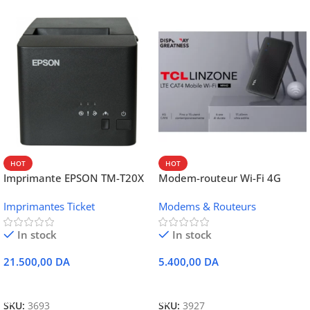
HOT
HOT
Imprimante EPSON TM-T20X
Modem-routeur Wi-Fi 4G
052 thermique – USB +
portable TCL MW42V
Imprimantes Ticket
Modems & Routeurs
Ethernet
In stock
In stock
21.500,00
DA
5.400,00
DA
Ajouter Au Panier
Ajouter Au Panier
SKU:
3693
SKU:
3927