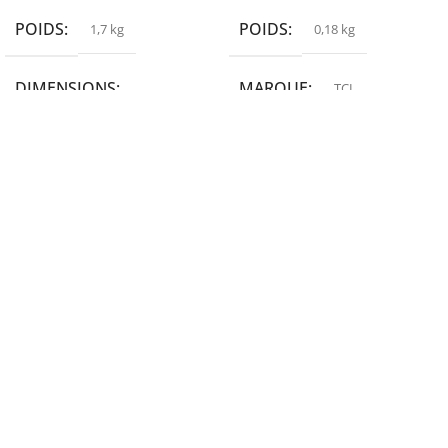
POIDS
POIDS
1,7 kg
0,18 kg
DIMENSIONS
MARQUE
TCL
19,9 × 14 × 14,6 cm
MARQUE
epson