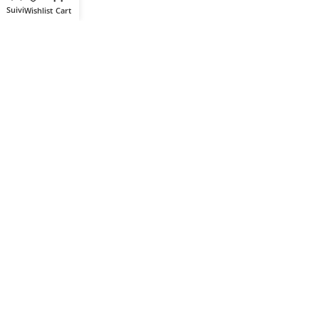
Wishlist
Cart
Votre partenaire IT de confiance
Route du Marche, Cité DJAMA
Béjaïa 06 000. Algérie
Catégories