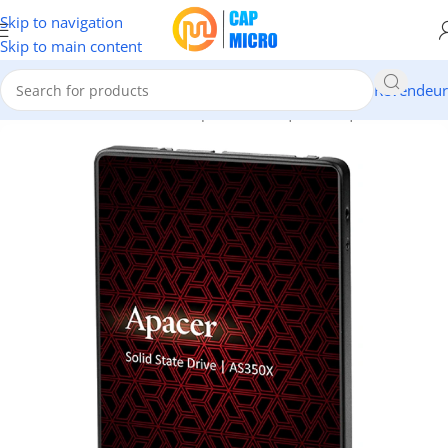
Skip to navigation
Skip to main content
Revendeur
Accueil
/
INFORMATIQUE
/
Composants
/
Disques
/
Disques SSD