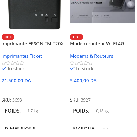
HOT
HOT
Imprimante EPSON TM-T20X
Modem-routeur Wi-Fi 4G
052 thermique – USB +
portable TCL MW42V
Imprimantes Ticket
Modems & Routeurs
Ethernet
In stock
In stock
21.500,00
DA
5.400,00
DA
Ajouter Au Panier
Ajouter Au Panier
SKU:
3693
SKU:
3927
POIDS
POIDS
1,7 kg
0,18 kg
DIMENSIONS
MARQUE
TCL