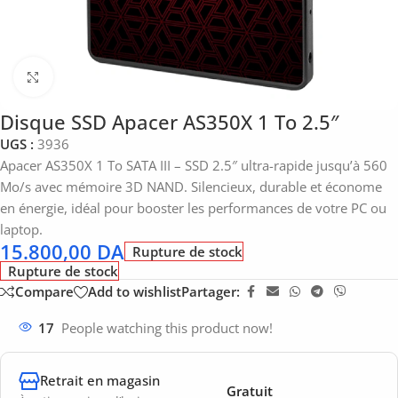
Click to enlarge
Disque SSD Apacer AS350X 1 To 2.5″
UGS :
3936
Apacer AS350X 1 To SATA III – SSD 2.5″ ultra-rapide jusqu’à 560
Mo/s avec mémoire 3D NAND. Silencieux, durable et économe
en énergie, idéal pour booster les performances de votre PC ou
laptop.
15.800,00
DA
Rupture de stock
Rupture de stock
Compare
Add to wishlist
Partager:
17
People watching this product now!
Retrait en magasin
Gratuit