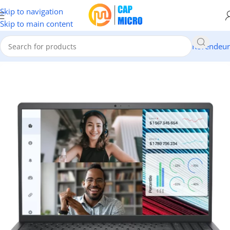
Skip to navigation
Skip to main content
Revendeur
Accueil
/
INFORMATIQUE
/
Portables & tablettes
/
Pc Portable