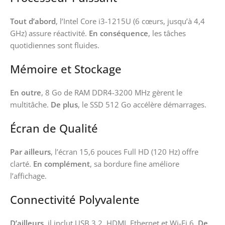
Tout d’abord
, l’Intel Core i3-1215U (6 cœurs, jusqu’à 4,4
GHz) assure réactivité.
En conséquence
, les tâches
quotidiennes sont fluides.
Mémoire et Stockage
En outre
, 8 Go de RAM DDR4-3200 MHz gèrent le
multitâche.
De plus
, le SSD 512 Go accélère démarrages.
Écran de Qualité
Par ailleurs
, l’écran 15,6 pouces Full HD (120 Hz) offre
clarté.
En complément
, sa bordure fine améliore
l’affichage.
Connectivité Polyvalente
D’ailleurs
, il inclut USB 3.2, HDMI, Ethernet et Wi-Fi 6.
De