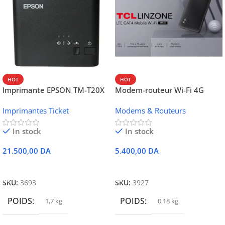
HOT
HOT
Imprimante EPSON TM-T20X
Modem-routeur Wi-Fi 4G
052 thermique – USB +
portable TCL MW42V
Imprimantes Ticket
Modems & Routeurs
Ethernet
In stock
In stock
21.500,00
DA
5.400,00
DA
Ajouter Au Panier
Ajouter Au Panier
SKU:
3693
SKU:
3927
POIDS
POIDS
1,7 kg
0,18 kg