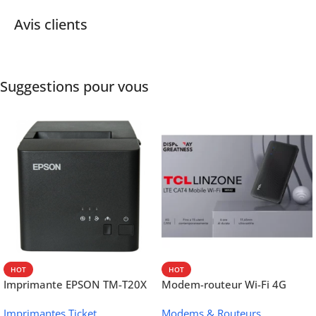
Avis clients
Suggestions pour vous
HOT
HOT
Imprimante EPSON TM-T20X
Modem-routeur Wi-Fi 4G
052 thermique – USB +
portable TCL MW42V
Imprimantes Ticket
Modems & Routeurs
Ethernet