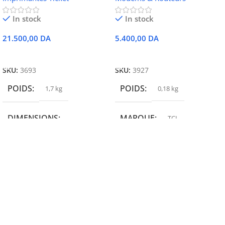
In stock
In stock
21.500,00
DA
5.400,00
DA
Ajouter Au Panier
Ajouter Au Panier
SKU:
3693
SKU:
3927
POIDS
POIDS
1,7 kg
0,18 kg
DIMENSIONS
MARQUE
TCL
19,9 × 14 × 14,6 cm
MARQUE
epson