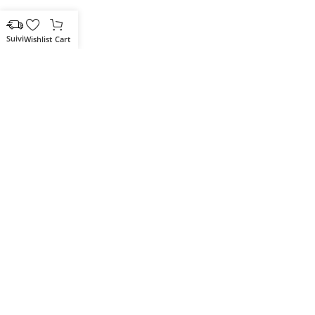
Wishlist
Cart
Votre partenaire IT de confiance
Route du Marche, Cité DJAMA
Béjaïa 06 000. Algérie
Catégories