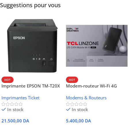
Suggestions pour vous
HOT
HOT
Imprimante EPSON TM-T20X
Modem-routeur Wi-Fi 4G
052 thermique – USB +
portable TCL MW42V
Imprimantes Ticket
Modems & Routeurs
Ethernet
In stock
In stock
21.500,00
DA
5.400,00
DA