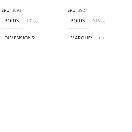
Ajouter Au Panier
Ajouter Au Panier
SKU:
3693
SKU:
3927
POIDS
POIDS
1,7 kg
0,18 kg
DIMENSIONS
MARQUE
TCL
19,9 × 14 × 14,6 cm
MARQUE
epson