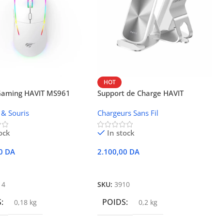
HOT
 Gaming HAVIT MS961
Support de Charge HAVIT
Wireless W3024 (NFC, 15 W)
 & Souris
Chargeurs Sans Fil
ock
In stock
00
DA
2.100,00
DA
r Au Panier
Ajouter Au Panier
14
SKU:
3910
S
POIDS
0,18 kg
0,2 kg