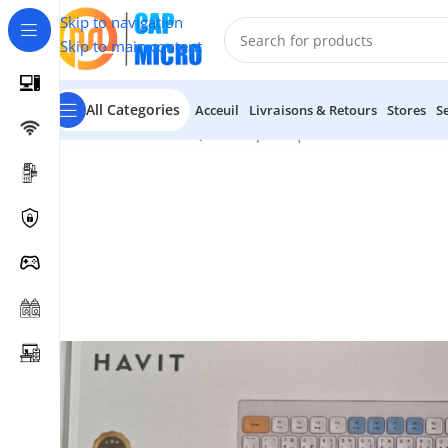
Skip to navigation
Skip to main content
All Categories
Acceuil
Livraisons & Retours
Stores
S
Accueil
/
INFORMATIQUE
/
Périphériques
/
Claviers & Souris