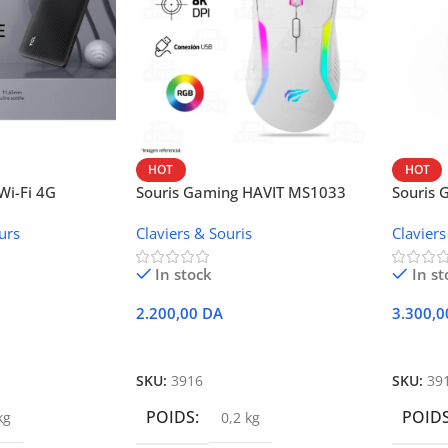
HOT
HOT
i-Fi 4G
Souris Gaming HAVIT MS1033
Souris
W42V
urs
Claviers & Souris
Claviers
In stock
In st
2.200,00
DA
3.300,
r
Ajouter Au Panier
Ajoute
SKU:
3916
SKU:
39
POIDS
POID
kg
0,2 kg