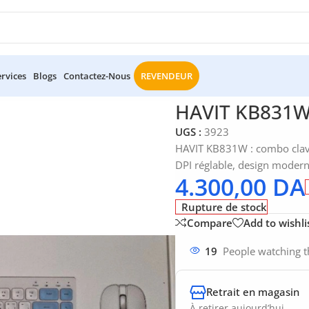
ervices
Blogs
Contactez-Nous
REVENDEUR
/
HAVIT KB831W Combo Clavier + Souris Sans Fil
HAVIT KB831W 
UGS :
3923
HAVIT KB831W : combo clavier
DPI réglable, design moder
4.300,00
DA
Rupture de stock
Compare
Add to wishli
19
People watching t
Retrait en magasin
À retirer aujourd’hui