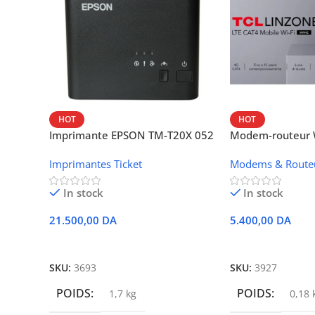
HOT
HOT
Imprimante EPSON TM-T20X 052
Modem-routeur W
thermique – USB + Ethernet
portable TCL M
Imprimantes Ticket
Modems & Route
In stock
In stock
21.500,00
DA
5.400,00
DA
Ajouter Au Panier
Ajouter Au Panie
SKU:
3693
SKU:
3927
POIDS
POIDS
1,7 kg
0,18 