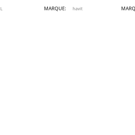
MARQUE
MAR
L
havit