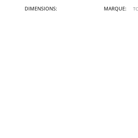
DIMENSIONS
MARQUE
TC
19,9 × 14 × 14,6 cm
MARQUE
epson