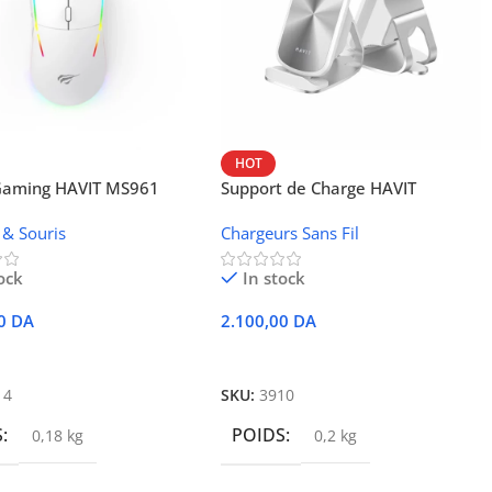
HOT
 Gaming HAVIT MS961
Support de Charge HAVIT
Wireless W3024 (NFC, 15 W)
 & Souris
Chargeurs Sans Fil
ock
In stock
00
DA
2.100,00
DA
r Au Panier
Ajouter Au Panier
14
SKU:
3910
S
POIDS
0,18 kg
0,2 kg