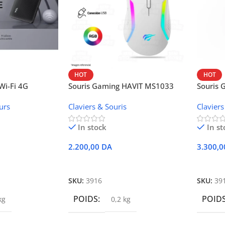
HOT
HOT
i-Fi 4G
Souris Gaming HAVIT MS1033
Souris
W42V
urs
Claviers & Souris
Claviers
In stock
In st
2.200,00
DA
3.300,
r
Ajouter Au Panier
Ajoute
SKU:
3916
SKU:
39
POIDS
POID
kg
0,2 kg