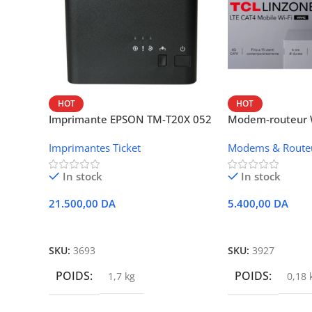
HOT
HOT
Imprimante EPSON TM-T20X 052
Modem-routeur W
thermique – USB + Ethernet
portable TCL M
Imprimantes Ticket
Modems & Route
In stock
In stock
21.500,00
DA
5.400,00
DA
Ajouter Au Panier
Ajouter Au Panie
SKU:
3693
SKU:
3927
POIDS
POIDS
1,7 kg
0,18 