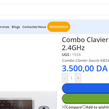
ervices
Blogs
Contactez-Nous
REVENDEUR
/
Combo Clavier Souris KB243GCM Havit Sans-fil 2.4GHz
Combo Clavier
2.4GHz
UGS :
1934
Combo Clavier Souris KB24
3.500,00
DA
-
+
Compare
Add to wishli