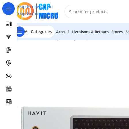
Skip to navigation
Skip to main content
All Categories
Acceuil
Livraisons & Retours
Stores
S
Accueil
/
INFORMATIQUE
/
Périphériques
/
Claviers & Souris