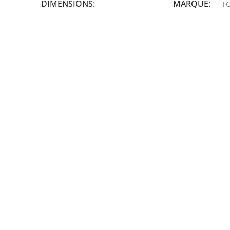
DIMENSIONS
MARQUE
TC
19,9 × 14 × 14,6 cm
MARQUE
epson