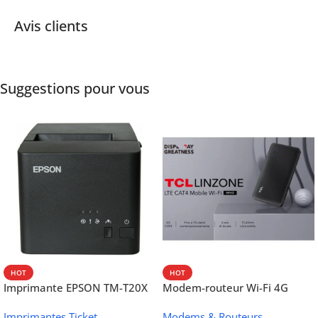
Avis clients
Suggestions pour vous
HOT
HOT
Imprimante EPSON TM-T20X
Modem-routeur Wi-Fi 4G
052 thermique – USB +
portable TCL MW42V
Imprimantes Ticket
Modems & Routeurs
Ethernet