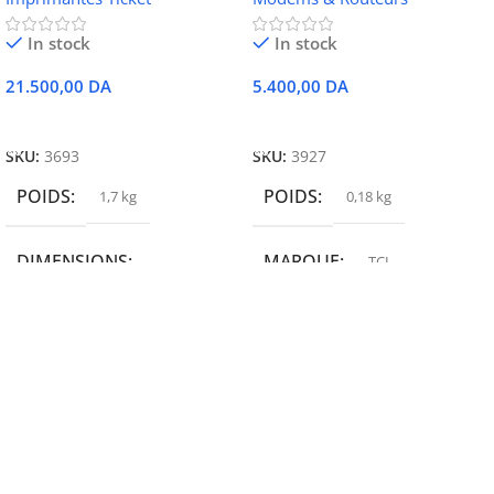
In stock
In stock
21.500,00
DA
5.400,00
DA
Ajouter Au Panier
Ajouter Au Panier
SKU:
3693
SKU:
3927
POIDS
POIDS
1,7 kg
0,18 kg
DIMENSIONS
MARQUE
TCL
19,9 × 14 × 14,6 cm
MARQUE
epson