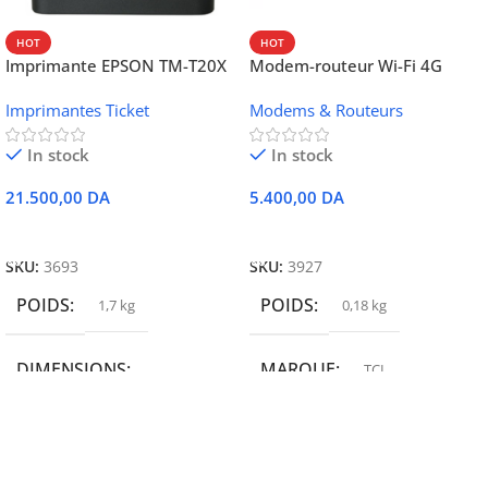
HOT
HOT
Imprimante EPSON TM-T20X
Modem-routeur Wi-Fi 4G
052 thermique – USB +
portable TCL MW42V
Imprimantes Ticket
Modems & Routeurs
Ethernet
In stock
In stock
21.500,00
DA
5.400,00
DA
Ajouter Au Panier
Ajouter Au Panier
SKU:
3693
SKU:
3927
POIDS
POIDS
1,7 kg
0,18 kg
DIMENSIONS
MARQUE
TCL
19,9 × 14 × 14,6 cm
MARQUE
epson