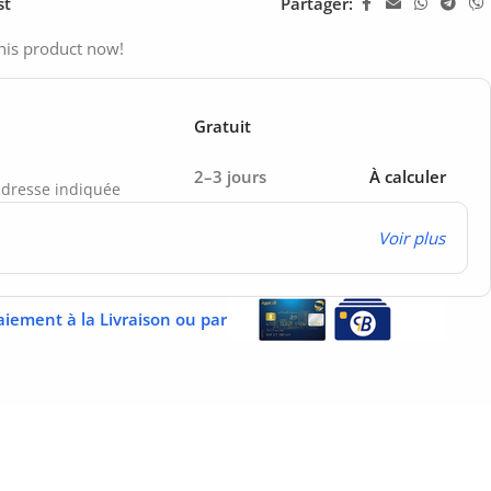
st
Partager:
his product now!
Gratuit
2–3 jours
À calculer
’adresse indiquée
Voir plus
aiement à la Livraison ou par