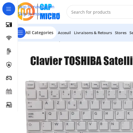
Skip to navigation
Skip to main content
All Categories
Acceuil
Livraisons & Retours
Stores
S
Accueil
/
INFORMATIQUE
/
Portables & tablettes
/
Claviers P