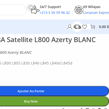
24/7 Support
69 Wilayas
+213 5 50 59 96 42
Livraison Expre
0,00
A Satellite L800 Azerty BLANC
 L800 Azerty BLANC
05 L800 L805 L830 L840 L845 L840d L845d
Ajouter Au Panier
Buy Now