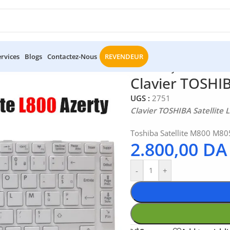
ervices
Blogs
Contactez-Nous
REVENDEUR
c Portable
/
Clavier TOSHIBA Satellite L800 Azerty BLANC
Clavier TOSHIB
UGS :
2751
Clavier TOSHIBA Satellite
Toshiba Satellite M800 M8
2.800,00
DA
-
+