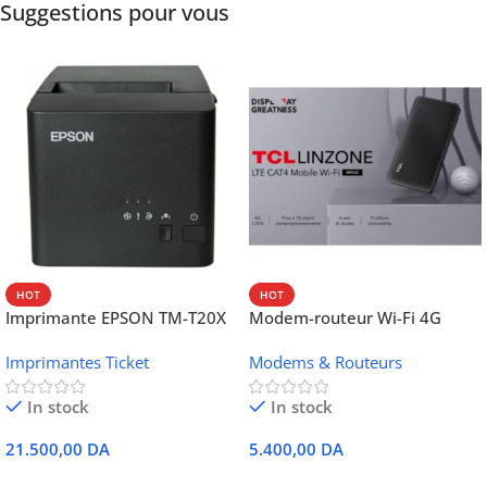
Suggestions pour vous
HOT
HOT
Imprimante EPSON TM-T20X
Modem-routeur Wi-Fi 4G
052 thermique – USB +
portable TCL MW42V
Imprimantes Ticket
Modems & Routeurs
Ethernet
In stock
In stock
21.500,00
DA
5.400,00
DA
Ajouter Au Panier
Ajouter Au Panier