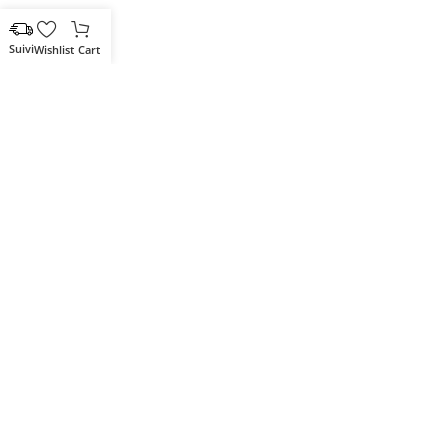
Wishlist
Cart
Votre partenaire IT de confiance
Route du Marche, Cité DJAMA
Béjaïa 06 000. Algérie
Catégories