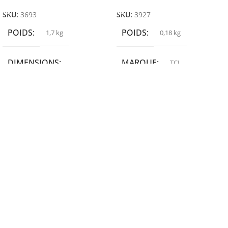
SKU:
3693
SKU:
3927
POIDS
POIDS
1,7 kg
0,18 kg
DIMENSIONS
MARQUE
TCL
19,9 × 14 × 14,6 cm
MARQUE
epson