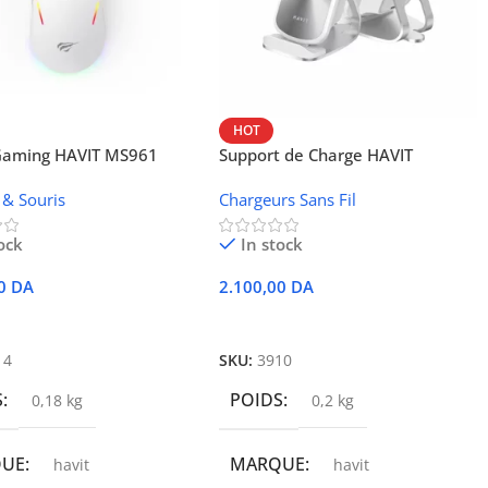
HOT
 Gaming HAVIT MS961
Support de Charge HAVIT
Wireless W3024 (NFC, 15 W)
 & Souris
Chargeurs Sans Fil
ock
In stock
00
DA
2.100,00
DA
r Au Panier
Ajouter Au Panier
14
SKU:
3910
S
POIDS
0,18 kg
0,2 kg
QUE
MARQUE
havit
havit