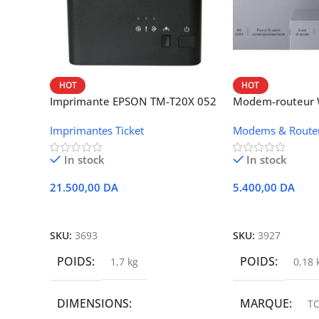
HOT
HOT
Imprimante EPSON TM-T20X 052
Modem-routeur W
thermique – USB + Ethernet
portable TCL M
Imprimantes Ticket
Modems & Route
In stock
In stock
21.500,00
DA
5.400,00
DA
Ajouter Au Panier
Ajouter Au Panie
SKU:
3693
SKU:
3927
POIDS
POIDS
1,7 kg
0,18 
DIMENSIONS
MARQUE
TC