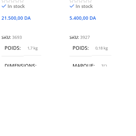
In stock
In stock
21.500,00
DA
5.400,00
DA
Ajouter Au Panier
Ajouter Au Panier
SKU:
3693
SKU:
3927
POIDS
POIDS
1,7 kg
0,18 kg
DIMENSIONS
MARQUE
TCL
19,9 × 14 × 14,6 cm
MARQUE
epson