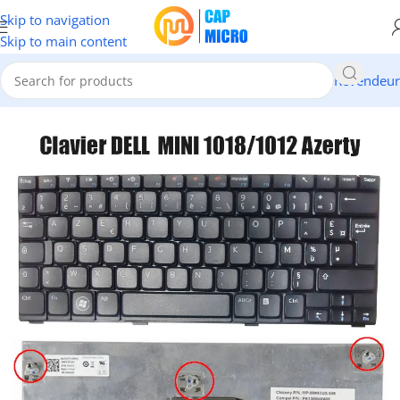
Skip to navigation
Skip to main content
Revendeur
Accueil
/
INFORMATIQUE
/
Portables & tablettes
/
Claviers Pc Portable