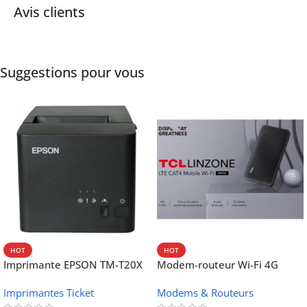
Avis clients
Suggestions pour vous
HOT
HOT
Imprimante EPSON TM-T20X
Modem-routeur Wi-Fi 4G
052 thermique – USB +
portable TCL MW42V
Imprimantes Ticket
Modems & Routeurs
Ethernet